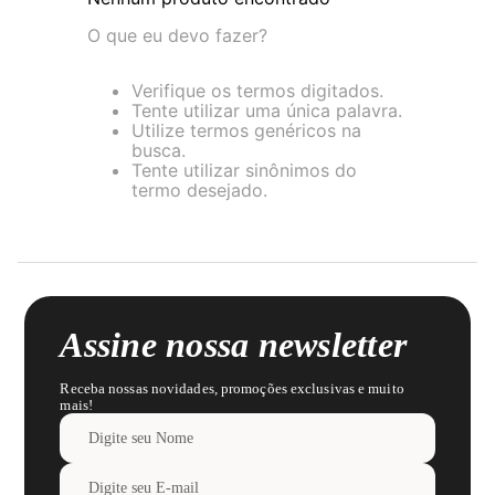
8
pijama
O que eu devo fazer?
9
sutiã renda
Verifique os termos digitados.
10
body
Tente utilizar uma única palavra.
Utilize termos genéricos na
busca.
Tente utilizar sinônimos do
termo desejado.
Assine nossa newsletter
Receba nossas novidades, promoções exclusivas e muito
mais!