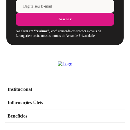
• Ruído: <60 dB
• Peso: 85 g
• Tempo de carregamento: 60 minutos
Assinar
• Tempo de uso: 60-90 minutos
• Interface: 1 botão/1 sensor touch
Ao clicar em
“Assinar”
, você concorda em receber e-mails da
• 5 padronagens + 3 intensidades
Loungerie e aceita nossos termos de Aviso de Privacidade.
Institucional
Informações Úteis
Benefícios