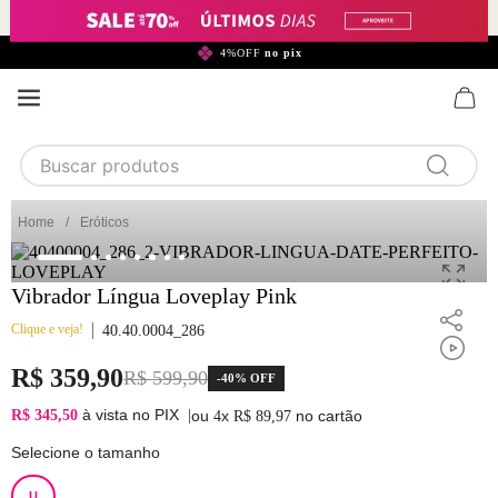
299,90*
4%OFF
no pix
Buscar produtos
TERMOS MAIS BUSCADOS
Eróticos
1
calcinha
2
sutiã
Vibrador Língua Loveplay Pink
3
camisola
Clique e veja!
40.40.0004_286
4
calcinha algodão
R$
359
,
90
R$
599
,
90
-
40%
OFF
5
sutiã calcinha
à vista no PIX
R$ 345,50
|
ou
x
no cartão
4
R$
89
,
97
6
algodão
Selecione o tamanho
7
renda
U