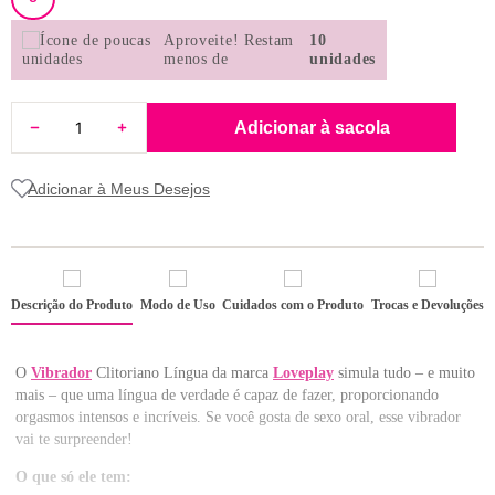
8
pijama
Aproveite!
Restam
10
9
sutiã renda
menos de
unidades
10
body
Adicionar à sacola
Descrição do Produto
Modo de Uso
Cuidados com o Produto
Trocas e Devoluções
O
Vibrador
Clitoriano Língua da marca
Loveplay
simula tudo – e muito
mais – que uma língua de verdade é capaz de fazer, proporcionando
orgasmos intensos e incríveis. Se você gosta de sexo oral, esse vibrador
vai te surpreender!
O que só ele tem: