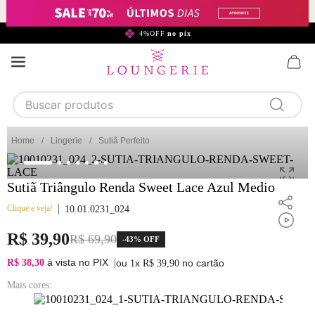
299,90*
4%OFF
no pix
Buscar produtos
TERMOS MAIS BUSCADOS
Lingerie
Sutiã Perfeito
1
calcinha
2
sutiã
Sutiã Triângulo Renda Sweet Lace Azul Medio
3
camisola
Clique e veja!
10.01.0231_024
4
calcinha algodão
R$
39
,
90
R$
69
,
90
-
43%
OFF
5
sutiã calcinha
à vista no PIX
R$ 38,30
|
ou
x
no cartão
1
R$
39
,
90
6
algodão
Mais cores:
7
renda