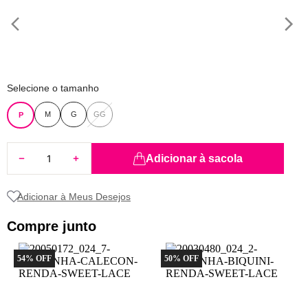
8
pijama
9
sutiã renda
10
body
Selecione o tamanho
M
G
GG
P
Adicionar à sacola
Compre junto
54
% OFF
50
% OFF