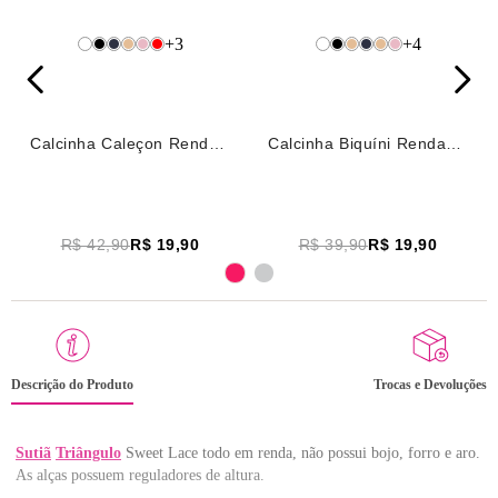
+
3
+
4
Calcinha Caleçon Renda
Calcinha Biquíni Renda
Sweet Lace Azul Medio
Sweet Lace Azul Medio
R$ 42,90
R$ 19,90
R$ 39,90
R$ 19,90
Descrição do Produto
Trocas e Devoluções
Sutiã
Triângulo
Sweet Lace todo em renda, não possui bojo, forro e aro.
As alças possuem reguladores de altura.