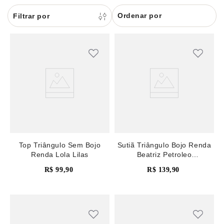
8
renda
Ordenar por
9
sutiã renda
10
body
Top Triângulo Sem Bojo
Sutiã Triângulo Bojo Renda
Renda Lola Lilas
Beatriz Petroleo
Mediterranea
R$
99
,
90
R$
139
,
90