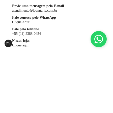
Envie uma mensagem pelo E-mail
atendimento@loungerie.com.br
Fale conosco pelo WhatsApp
Clique Aqui!
Fale pelo telefone
+55 (11) 2388-0454
Nossas lojas
Clique aqui!
Comprar na loja online LOUNGERIE é fácil e simples. O site oferece
várias possibilidades para você encontrar as peças que procura, tornando
sua experiência dinâmica e ainda mais real. Você pode encontrar os
produtos navegando pelo Menu, pelo campo de “Busca” ou, ainda, pelos
destaques da Home. Pelo Menu, você tem uma navegação por categorias
ou pelas últimas novidades do site. Pela “Busca” é possível fazer uma
pesquisa direta e encontrar várias sugestões de acordo com o termo
escolhido.