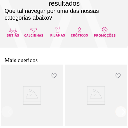
resultados
8
pijama
Que tal navegar por uma das nossas
9
sutiã renda
categorias abaixo?
10
body
Mais queridos