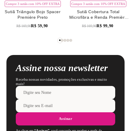
Compre 3 sutiãs com 10% OFF EXTRA
Compre 3 sutiãs com 10% OFF EXTRA
Sutiã Triângulo Bojo Spacer
Sutiã Cobertura Total
Première Preto
Microfibra e Renda Première
Verde Pistache
R$
59
,
90
R$
99
,
90
R$
169
,
90
R$
169
,
90
Assine nossa newsletter
Receba nossas novidades, promoções exclusivas e muito
mais!
Assinar
Ao clicar em
“Assinar”
, você concorda em receber e-mails da