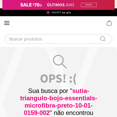
299,90*
4%OFF
no pix
Buscar produtos
TERMOS MAIS BUSCADOS
1
calcinha
2
sutiã
3
camisola
4
calcinha algodão
Sua busca por "
sutia-
5
sutiã calcinha
triangulo-bojo-essentials-
6
algodão
microfibra-preto-10-01-
0159-002
" não encontrou
7
renda