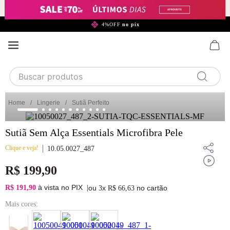
299,90*
4%OFF
no pix
Buscar produtos
TERMOS MAIS BUSCADOS
Lingerie
Sutiã Perfeito
1
calcinha
Sutiã Sem Alça Essentials Microfibra Pele
2
sutiã
Clique e veja!
3
camisola
10.05.0027_487
4
calcinha algodão
R$
199
,
90
5
sutiã calcinha
à vista no PIX
R$ 191,90
|
ou
x
no cartão
3
R$
66
,
63
6
algodão
Mais cores:
7
renda