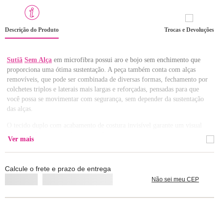
Descrição do Produto
Trocas e Devoluções
Sutiã
Sem Alça
em microfibra possui aro e bojo sem enchimento que
proporciona uma ótima sustentação. A peça também conta com alças
removíveis, que pode ser combinada de diversas formas, fechamento por
colchetes triplos e laterais mais largas e reforçadas, pensadas para que
você possa se movimentar com segurança, sem depender da sustentação
das alças.
O tecido duplo com acabamento de costura invisível garante um visual
clean e sofisticado, perfeito para não marcar na roupa.
Ver mais
É aquela peça que não pode faltar no armário!
Calcule o frete e prazo de entrega
Marca: Loungerie
Tipo: Sutiã
Não sei meu CEP
Modelo:
Sem Alça
Material: Microfibra
Composição: Corpo 77% Poliamida / 23% Elastano / Forro do Bojo
100% Algodão / Forro Central 100% Poliamida