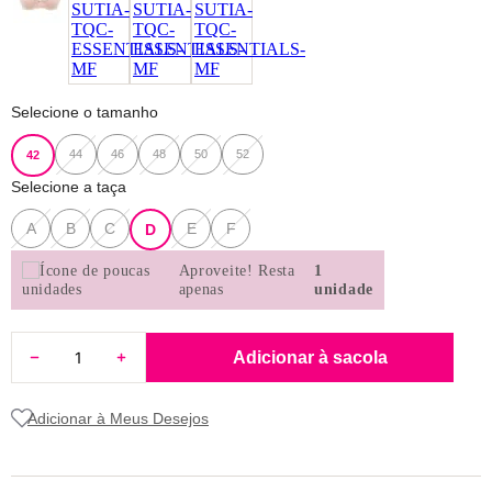
8
pijama
9
sutiã renda
10
body
Selecione o tamanho
44
46
48
50
52
42
Selecione a taça
A
B
C
E
F
D
Aproveite!
Resta
1
apenas
unidade
Adicionar à sacola