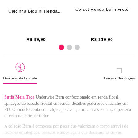
Corset Renda Burn Preto
Calcinha Biquíni Renda
Burn Preto
R$ 89,90
R$ 319,90
Descrição do Produto
Trocas e Devoluções
Sutiã
Meia Taça
Underwire Burn confeccionado em renda floral,
aplicação de babado frontal em renda, detalhes poderosos e lacinho em
PU. O modelo conta com alças ajustáveis, aro para a sustentação perfeita
e fecho na parte posterior.
A coleção Burn é composta por peças que valorizam o corpo através de
recortes estratégicos, babados e modelagens que destacam as curvas.