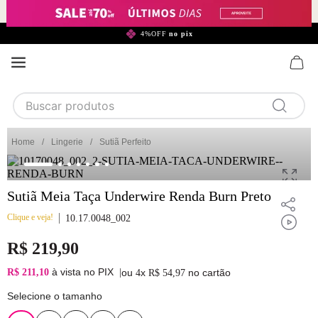
299,90*
4%OFF
no pix
Buscar produtos
TERMOS MAIS BUSCADOS
Lingerie
Sutiã Perfeito
1
calcinha
2
sutiã
Sutiã Meia Taça Underwire Renda Burn Preto
3
camisola
Clique e veja!
10.17.0048_002
4
calcinha algodão
R$
219
,
90
5
sutiã calcinha
à vista no PIX
R$ 211,10
|
ou
x
no cartão
4
R$
54
,
97
6
algodão
Selecione o tamanho
7
pijama