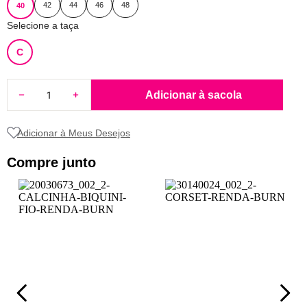
42
44
46
48
40
8
renda
Selecione a taça
9
sutiã renda
C
10
body
Adicionar à sacola
Compre junto