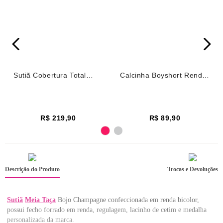
Sutiã Cobertura Total
Calcinha Boyshort Renda
Underwire Renda
Champagne Vinho
Champagne Vinho
Winetasting
Winetasting
R$ 219,90
R$ 89,90
Descrição do Produto
Trocas e Devoluções
Sutiã
Meia Taça
Bojo Champagne confeccionada em renda bicolor,
possui fecho forrado em renda, regulagem, lacinho de cetim e medalha
personalizada da marca.