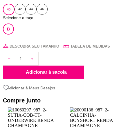
8
pijama
42
44
46
40
9
sutiã renda
Selecione a taça
10
body
B
DESCUBRA SEU TAMANHO
TABELA DE MEDIDAS
Adicionar à sacola
Compre junto