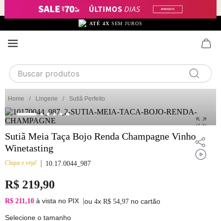
ATÉ 4X
SEM JUROS
F
Buscar produtos
TERMOS MAIS BUSCADOS
Lingerie
Sutiã Perfeito
1
calcinha
2
sutiã
Sutiã Meia Taça Bojo Renda Champagne Vinho
3
camisola
Winetasting
4
calcinha algodão
Clique e veja!
10.17.0044_987
5
sutiã calcinha
R$
219
,
90
6
algodão
à vista no PIX
R$ 211,10
|
ou
x
no cartão
4
R$
54
,
97
7
renda
Selecione o tamanho