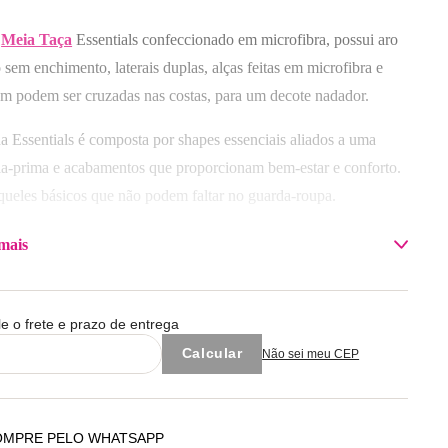
42
44
46
48
Meia Taça
Essentials confeccionado em microfibra, possui aro
lecione a taça
Selecione o tamanho
 sem enchimento, laterais duplas, alças feitas em microfibra e
m podem ser cruzadas nas costas, para um decote nadador.
A
B
C
P
M
G
GG
Adicionar à sacola
Adicionar à sacola
ha Essentials é composta por shapes essenciais aliados a uma
ia-prima e acabamentos que proporcionam bem-estar e conforto.
queles básicos que não podem faltar no guarda-roupa.
sição: Corpo 85% Poliamida / 15% Elastano / Forro do Bojo
mais
oliéster / 35% Algodão / Forro Central 100% Poliamida
 com cores similares.
le o frete e prazo de entrega
Não sei meu CEP
OMPRE PELO WHATSAPP