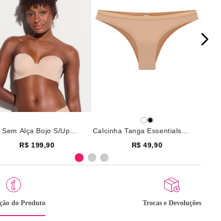
ã Sem Alça Bojo S/Up
Calcinha Tanga Essentials
tials Microfibra
Microfibra Macadamia
R$ 199,90
R$ 49,90
adamia
ição do Produto
Trocas e Devoluções
Selecione o tamanho