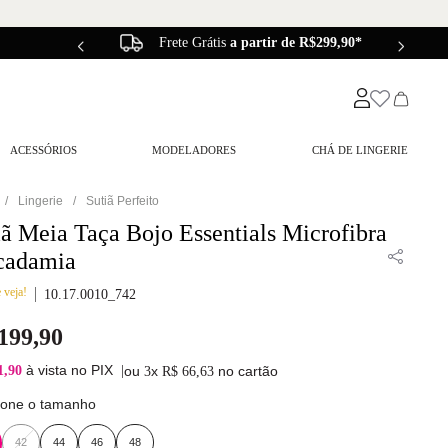
Frete Grátis
a partir de R$299,90*
ACESSÓRIOS
MODELADORES
CHÁ DE LINGERIE
Lingerie
Sutiã Perfeito
iã Meia Taça Bojo Essentials Microfibra
cadamia
 veja!
10.17.0010_742
199
,
90
à vista no PIX
1,90
|
ou
x
no cartão
3
R$
66
,
63
ione o tamanho
42
44
46
48