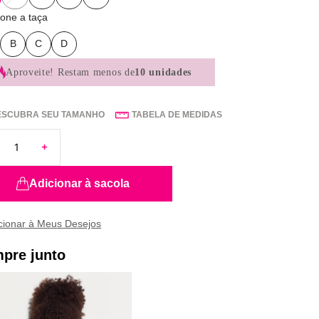
ione a taça
B
C
D
Aproveite!
Restam menos de
10 unidades
ESCUBRA SEU TAMANHO
TABELA DE MEDIDAS
Adicionar à sacola
pre junto