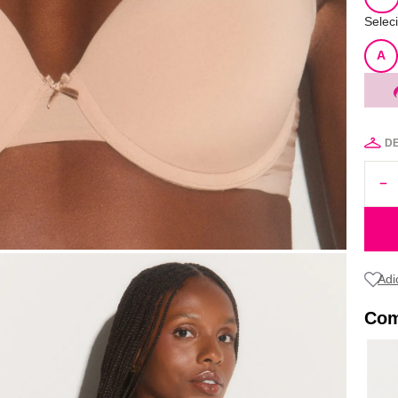
Selec
A
D
Com