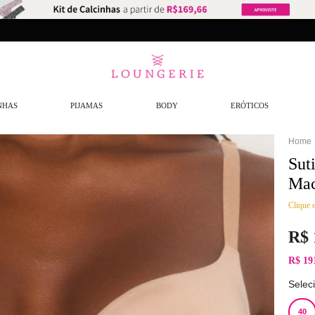
NHAS
PIJAMAS
BODY
ERÓTICOS
Sut
Ma
Clique e
R$
R$ 19
Selec
40