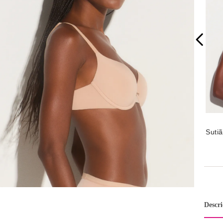
Suti
Essen
Mac
Descr