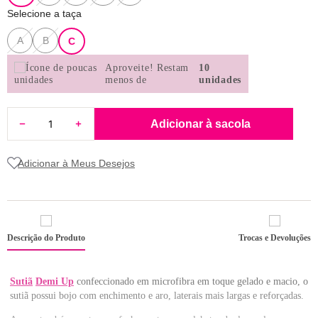
8
renda
Selecione a taça
9
sutiã renda
A
B
C
10
body
Aproveite!
Restam
10
menos de
unidades
Adicionar à sacola
Descrição do Produto
Trocas e Devoluções
Sutiã
Demi Up
confeccionado em microfibra em toque gelado e macio, o
sutiã possui bojo com enchimento e aro, laterais mais largas e reforçadas.