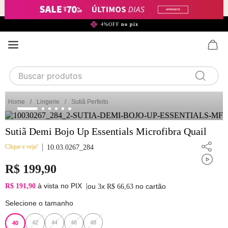
299,90*
4%OFF
no pix
Buscar produtos
TERMOS MAIS BUSCADOS
Lingerie
Sutiã Perfeito
1
calcinha
Sutiã Demi Bojo Up Essentials Microfibra Quail
2
sutiã
Clique e veja!
3
camisola
10.03.0267_284
4
calcinha algodão
R$
199
,
90
5
sutiã calcinha
à vista no PIX
R$ 191,90
|
ou
x
no cartão
3
R$
66
,
63
6
algodão
Selecione o tamanho
7
pijama
42
44
46
48
40