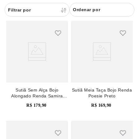
8
renda
Ordenar por
9
sutiã renda
10
body
Sutiã Sem Alça Bojo
Sutiã Meia Taça Bojo Renda
Alongado Renda Samira
Poesie Preto
Macadamia
R$
179
,
90
R$
169
,
90