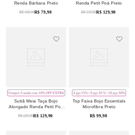
Renda Bárbara Preto
Renda Petit Poá Preto
R$
79
,
90
R$
129
,
90
R$
169
,
90
R$
219
,
90
Compre 3 sutiãs com 10% OFF EXTRA
4 pçs 15% / 6 pçs 20 % / 10 pçs 30%
Sutiã Meia Taça Bojo
Top Faixa Bojo Essentials
Alongado Renda Petit Poá
Microfibra Preto
Preto
R$
129
,
90
R$
99
,
90
R$
229
,
90