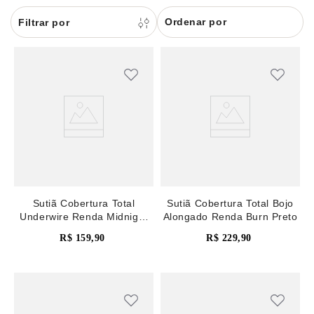
8
renda
Ordenar por
9
sutiã renda
10
body
Sutiã Cobertura Total
Sutiã Cobertura Total Bojo
Underwire Renda Midnight
Alongado Renda Burn Preto
Rose Smoke
R$
159
,
90
R$
229
,
90