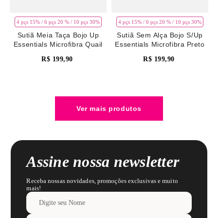
4 pçs 15% / 6 pçs 20 % / 10 pçs 30%
4 pçs 15% / 6 pçs 20 % / 10 pçs 30%
Sutiã Meia Taça Bojo Up
Sutiã Sem Alça Bojo S/Up
Essentials Microfibra Quail
Essentials Microfibra Preto
R$
199
,
90
R$
199
,
90
Assine nossa newsletter
Receba nossas novidades, promoções exclusivas e muito
mais!