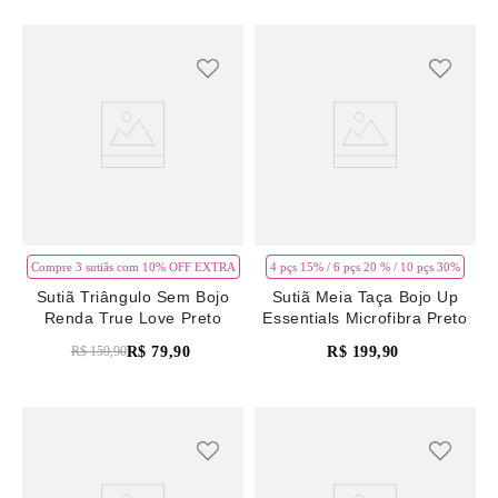
Compre 3 sutiãs com 10% OFF EXTRA
4 pçs 15% / 6 pçs 20 % / 10 pçs 30%
Sutiã Triângulo Sem Bojo
Sutiã Meia Taça Bojo Up
Renda True Love Preto
Essentials Microfibra Preto
R$
79
,
90
R$
199
,
90
R$
159
,
90