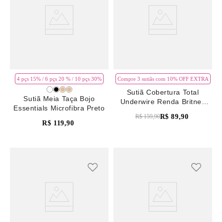
4 pçs 15% / 6 pçs 20 % / 10 pçs 30%
Compre 3 sutiãs com 10% OFF EXTRA
Sutiã Cobertura Total
Sutiã Meia Taça Bojo
Underwire Renda Britney
Essentials Microfibra Preto
Snow White/Preto
R$
89
,
90
R$
159
,
90
R$
119
,
90