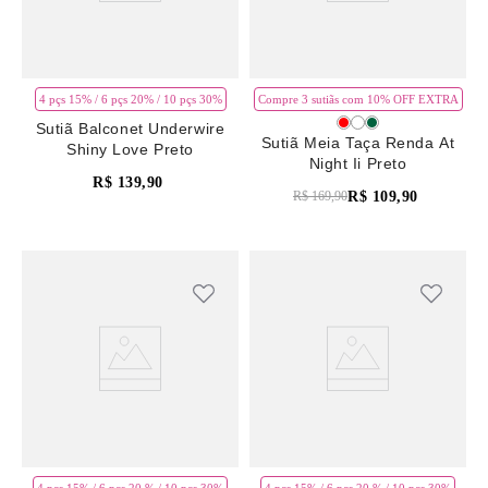
4 pçs 15% / 6 pçs 20% / 10 pçs 30%
Compre 3 sutiãs com 10% OFF EXTRA
Sutiã Balconet Underwire
Sutiã Meia Taça Renda At
Shiny Love Preto
Night Ii Preto
R$
139
,
90
R$
109
,
90
R$
169
,
90