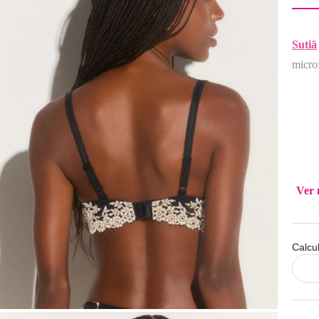
Sutiã
micro
Ver 
Calcu