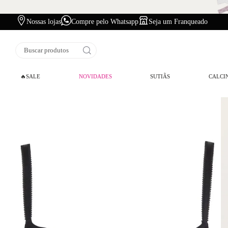
Nossas lojas
Compre pelo Whatsapp
Seja um Franqueado
Buscar produtos
🔥SALE
NOVIDADES
SUTIÃS
CALCI