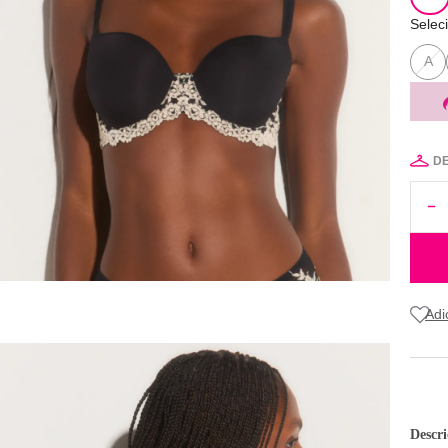
Selec
A
D
Descr