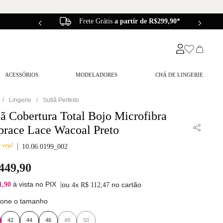
Frete Grátis
a partir de R$299,90*
ACESSÓRIOS
MODELADORES
CHÁ DE LINGERIE
Lingerie
Sutiã Perfeito
iã Cobertura Total Bojo Microfibra
race Lace Wacoal Preto
 veja!
10.06.0199_002
449
,
90
à vista no PIX
1,90
|
ou
x
no cartão
4
R$
112
,
47
ione o tamanho
42
44
46
48
50