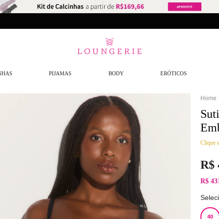
NHAS
PIJAMAS
BODY
ERÓTICOS
Sut
Emb
Clique e
R$
R$ 43
Selec
40