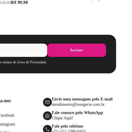
149
,
90
R$
99
,
90
Assinar
os termos de Aviso de Privacidade.
Envie uma mensagem pelo E-mail
ga-nos
atendimento@loungerie.com.br
Fale conosco pelo WhatsApp
Facebook
Clique Aqui!
Instagram
Fale pelo telefone
+55 (11) 2388-0454