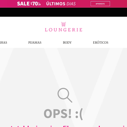
Frete Grátis
a partir de R$299,9
NHAS
PIJAMAS
BODY
ERÓTICOS