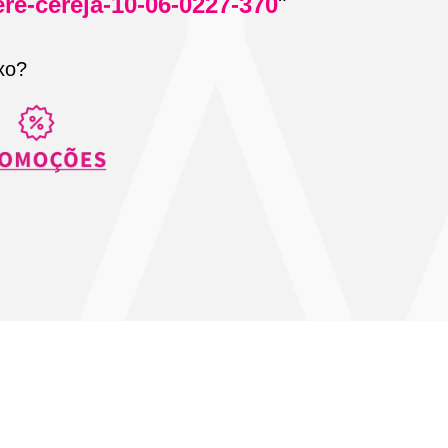
ere-cereja-10-06-0227-370
"
xo?