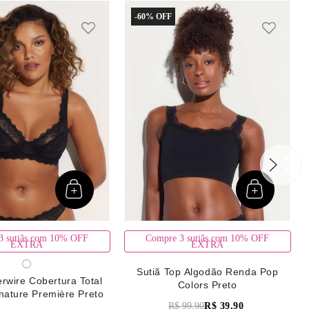
-
60%
3 sutiãs com 10% OFF
Compre 3 sutiãs com 10% OFF
EXTRA
EXTRA
Sutiã Top Algodão Renda Pop
rwire Cobertura Total
Colors Preto
nature Première Preto
R$
99
,
90
R$
39
,
90