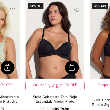
-
53%
-
33%
 10% OFF
Compre 3 sutiãs com 10% OFF
Compre 
EXTRA
Microfibra e
Sutiã Cobertura Total Bojo
Sutiã Unde
e Pistache
Essentials Modal Preto
Renda Sig
,
90
R$
169
,
90
R$
79
,
90