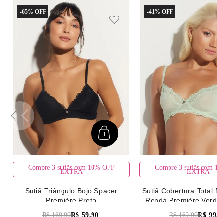
-
65%
-
41%
Compre 3 sutiãs com 10% OFF
Compre 3 sutiãs com
EXTRA
EXTRA
Sutiã Triângulo Bojo Spacer
Sutiã Cobertura Total 
Première Preto
Renda Première Verd
R$
169
,
90
R$
59
,
90
R$
169
,
90
R$
99