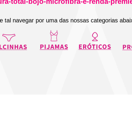
ura-total-bojo-microfibra-e-renda-premi
e tal navegar por uma das nossas categorias abai