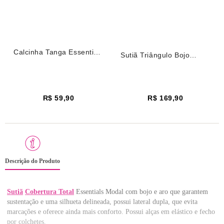
Calcinha Tanga Essentials
Sutiã Triângulo Bojo
Modal Vinho Escuro
Essentials Modal Vinho
Blackberry
Escuro Blackberry
R$ 59,90
R$ 169,90
Descrição do Produto
Sutiã
Cobertura Total
Essentials Modal com bojo e aro que garantem
sustentação e uma silhueta delineada, possui lateral dupla, que evita
marcações e oferece ainda mais conforto. Possui alças em elástico e fecho
por colchetes.