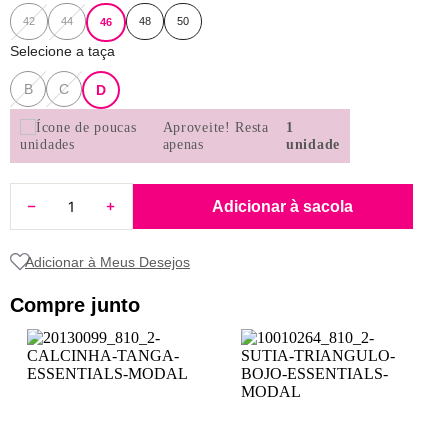
8
pijama
42
44
48
50
46
Selecione a taça
9
sutiã renda
10
body
B
C
D
Aproveite!
Resta
1
apenas
unidade
Adicionar à sacola
Compre junto