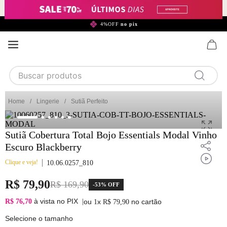
299,90*
4%OFF
no pix
Buscar produtos
TERMOS MAIS BUSCADOS
Lingerie
Sutiã Perfeito
1
calcinha
2
sutiã
Sutiã Cobertura Total Bojo Essentials Modal Vinho
Escuro Blackberry
3
camisola
Clique e veja!
10.06.0257_810
4
calcinha algodão
R$
79
,
90
5
sutiã calcinha
R$
169
,
90
-
53%
OFF
6
algodão
à vista no PIX
R$ 76,70
|
ou
x
no cartão
1
R$
79
,
90
7
renda
Selecione o tamanho