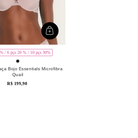
5% / 6 pçs 20 % / 10 pçs 30%
aça Bojo Essentials Microfibra
Quail
R$
199
,
90