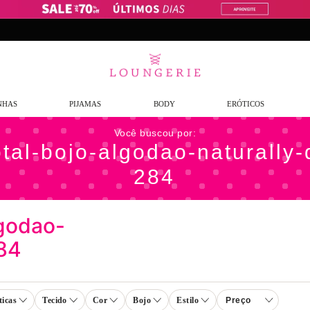
Frete Grátis
a partir de R$299,9
NHAS
PIJAMAS
BODY
ERÓTICOS
otal-bojo-algodao-naturally
284
lgodao-
284
ticas
Tecido
Cor
Bojo
Estilo
Preço