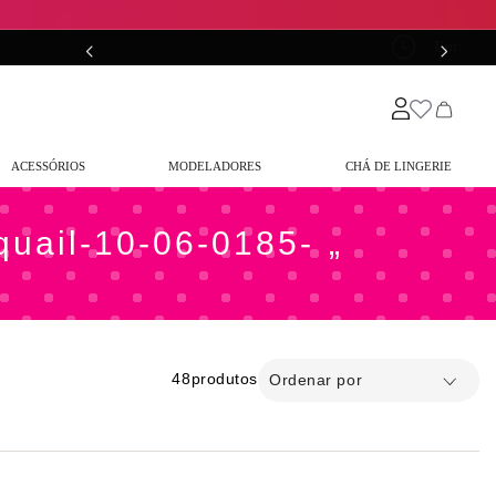
0*
Entrega em até
48 horas*
ACESSÓRIOS
MODELADORES
CHÁ DE LINGERIE
-quail-10-06-0185-
48
produtos
Ordenar por