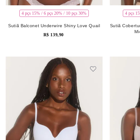
4 pçs 15% / 6 pçs 20% / 10 pçs 30%
4 pçs 1
Sutiã Balconet Underwire Shiny Love Quail
Sutiã Cobertu
Mi
R$
139
,
90