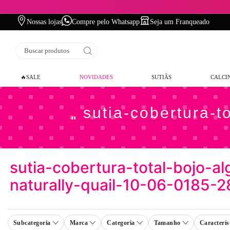
Nossas lojas
Compre pelo Whatsapp
Seja um Franqueado
Buscar produtos
🔥SALE
NOVIDADES
SUTIÃS
CALCI
sutia-cobertura-t
sutia-cobertura-total-bojo-a
naturally-quail-10-06-0185-
Subcategoria
Marca
Categoria
Tamanho
Caracterís