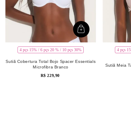
4 pçs 15% / 6 pçs 20 % / 10 pçs 30%
4 pçs 1
Sutiã Cobertura Total Bojo Spacer Essentials
Sutiã Meia T
Microfibra Branco
R$
229
,
90