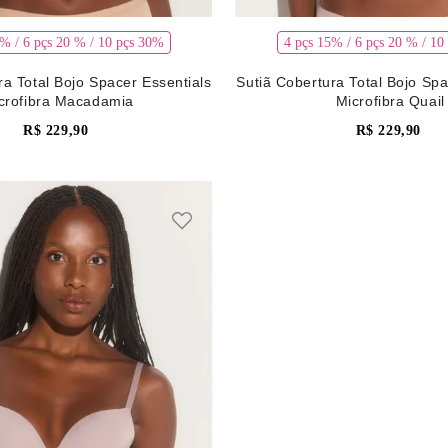
5% / 6 pçs 20 % / 10 pçs 30%
4 pçs 15% / 6 pçs 20 % / 10
ra Total Bojo Spacer Essentials
Sutiã Cobertura Total Bojo Spa
crofibra Macadamia
Microfibra Quail
R$
229
,
90
R$
229
,
90