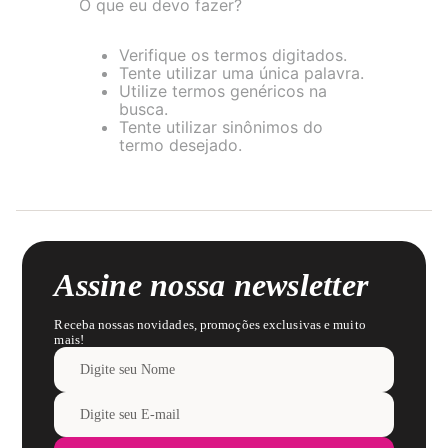
O que eu devo fazer?
8
renda
9
sutiã renda
Verifique os termos digitados.
Tente utilizar uma única palavra.
10
body
Utilize termos genéricos na
busca.
Tente utilizar sinônimos do
termo desejado.
Assine nossa newsletter
Receba nossas novidades, promoções exclusivas e muito
mais!