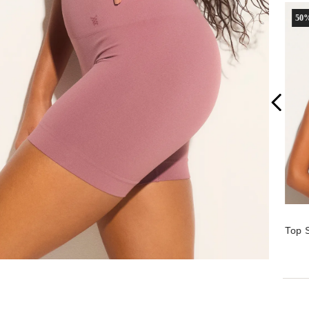
50
%
Top 
Cost
Made