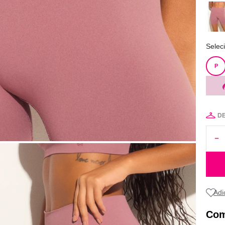
Selec
P
D
Com