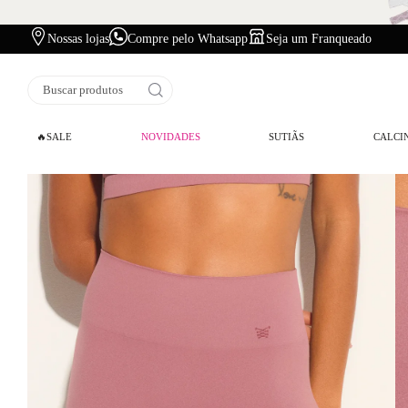
Nossas lojas
Compre pelo Whatsapp
Seja um Franqueado
Buscar produtos
🔥SALE
NOVIDADES
SUTIÃS
CALCI