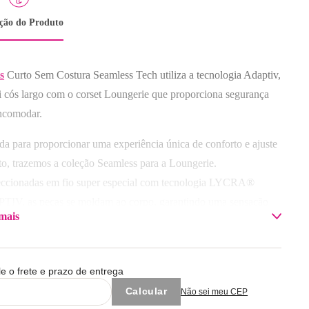
ição do Produto
s
Curto Sem Costura Seamless Tech utiliza a tecnologia Adaptiv,
Selecione o tamanho
Selecione o tamanho
i cós largo com o corset Loungerie que proporciona segurança
ncomodar.
M
G
GG
G
GG
Adicionar à sacola
Adicionar à sacola
da para proporcionar uma experiência única de conforto e ajuste
ito, trazemos a coleção Seamless para a Loungerie.
ccionadas em fio super especial com tecnologia LYCRA®
IV, as peças se moldam ao corpo, garantindo uma sensação
mais
gunda pele.
sição: Poliamida 96% / Elastano 4%
le o frete e prazo de entrega
 com cores similares.
Não sei meu CEP