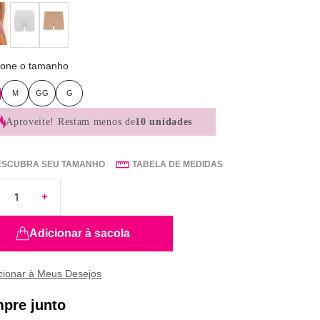
ione o tamanho
M
GG
G
Aproveite!
Restam menos de
10 unidades
ESCUBRA SEU TAMANHO
TABELA DE MEDIDAS
Adicionar à sacola
pre junto