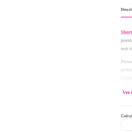
Descr
Short
possu
sem i
P
Pensa
perfe
Confe
ADAPT
Ver 
de se
Compo
Calcu
Lavar