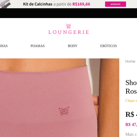
NHAS
PIJAMAS
BODY
ERÓTICOS
Sho
Ros
Clique e
R$
R$ 47
Mais c