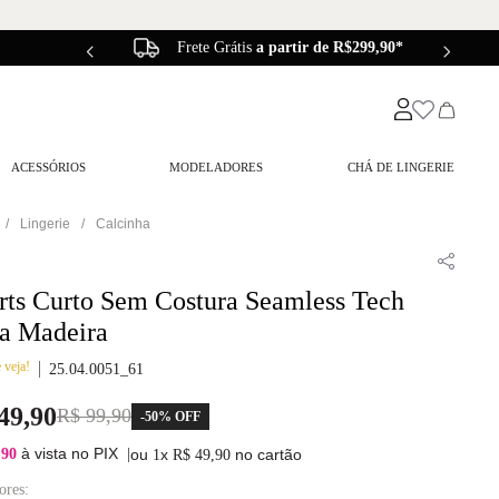
Frete Grátis
a partir de R$299,90*
ACESSÓRIOS
MODELADORES
CHÁ DE LINGERIE
Lingerie
Calcinha
rts Curto Sem Costura Seamless Tech
a Madeira
 veja!
25.04.0051_61
49
,
90
R$
99
,
90
-
50%
OFF
à vista no PIX
,90
|
ou
x
no cartão
1
R$
49
,
90
ores: