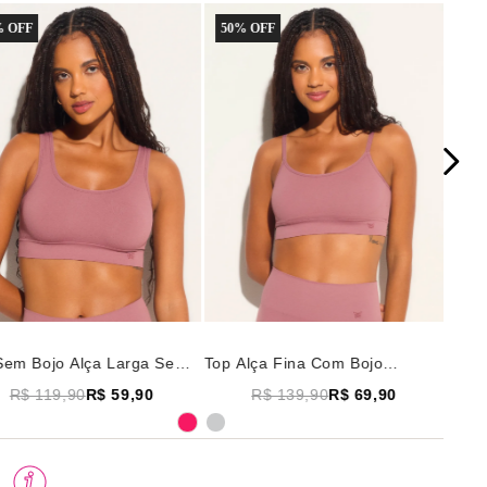
 OFF
50
% OFF
Sem Bojo Alça Larga Sem
Top Alça Fina Com Bojo
ura Seamless Tech Rosa
Removível Sem Costura
R$ 119,90
R$ 59,90
R$ 139,90
R$ 69,90
ira
Seamless Tech Rosa Madeira