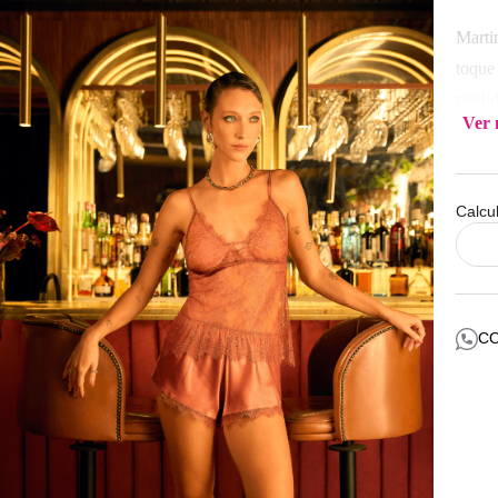
Marti
toque
medida
Ver 
ocasi
Compo
Calcu
Lavar
C