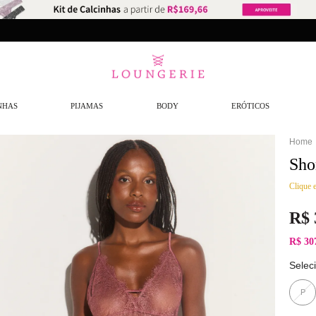
NHAS
PIJAMAS
BODY
ERÓTICOS
Sho
Clique e
R$
R$ 30
Selec
P