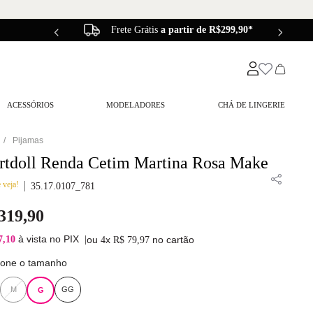
Frete Grátis
a partir de R$299,90*
ACESSÓRIOS
MODELADORES
CHÁ DE LINGERIE
Pijamas
rtdoll Renda Cetim Martina Rosa Make
 veja!
35.17.0107_781
319
,
90
à vista no PIX
7,10
|
ou
x
no cartão
4
R$
79
,
97
ione o tamanho
M
GG
G