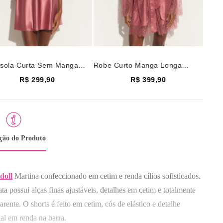
sola Curta Sem Manga
Robe Curto Manga Longa
a Cetim Martina Rosa
Renda Martina Rosa Make
R$ 299,90
R$ 399,90
e
ição do Produto
doll
Martina confeccionado em cetim e renda cílios sofisticados.
Selecione o tamanho
Selecione o tamanho
ta possui alças finas ajustáveis, detalhes em cetim e totalmente
arente. O shorts é feito em cetim, cós de elástico e detalhe
GG
U
ial em renda na barra.