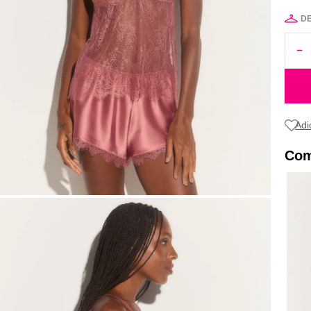
D
Com