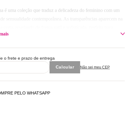
Adicionar à sacola
Adicionar à sacola
na é uma coleção que traduz a delicadeza do feminino com um
 de sensualidade contemporânea. As transparências aparecem na
 certa, revelando de forma sutil e sofisticada, perfeita para
mais
ões especiais e até mesmo para compor looks outerwear.
sição: Renda 100% Poliamida
le o frete e prazo de entrega
 com cores similares.
Não sei meu CEP
OMPRE PELO WHATSAPP