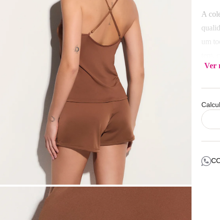
A col
quali
um to
tem, 
Ver 
mão d
Compo
Calcu
Lavar
C