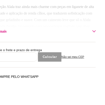
eção Alala traz ainda mais charme com peças em liganete de alta
dade e aplicação de renda cílios, que traduzem sofisticação com
que geladinho e suave. Com um caimento leve que só o Alala
cada detalhe foi pensado para proporcionar conforto sem abrir
mais
a elegância.
sição: Corpo 100% Poliamida / Renda 100% Poliamida
le o frete e prazo de entrega
 com cores similares.
Não sei meu CEP
OMPRE PELO WHATSAPP