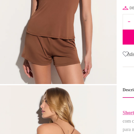
D
Descr
Short
com c
para 