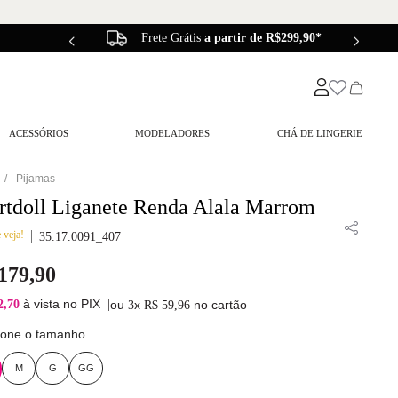
Frete Grátis
a partir de R$299,90*
ACESSÓRIOS
MODELADORES
CHÁ DE LINGERIE
Pijamas
rtdoll Liganete Renda Alala Marrom
 veja!
35.17.0091_407
179
,
90
à vista no PIX
2,70
|
ou
x
no cartão
3
R$
59
,
96
ione o tamanho
M
G
GG