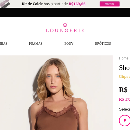
NHAS
PIJAMAS
BODY
ERÓTICOS
Sho
Clique e
R$
R$ 17
Selec
P