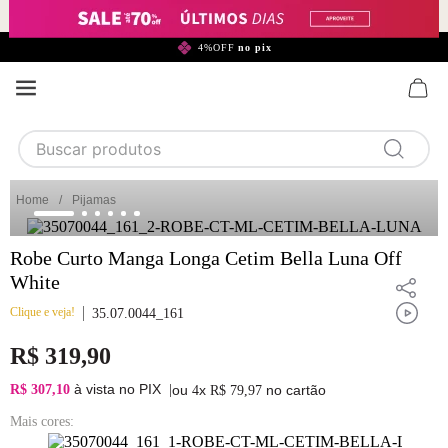
299,90*
4%OFF
no pix
Buscar produtos
TERMOS MAIS BUSCADOS
Pijamas
1
calcinha
Robe Curto Manga Longa Cetim Bella Luna Off
2
sutiã
White
3
camisola
Clique e veja!
35.07.0044_161
4
calcinha algodão
R$
319
,
90
5
sutiã calcinha
à vista no PIX
R$ 307,10
|
ou
x
no cartão
4
R$
79
,
97
6
algodão
Mais cores:
7
renda