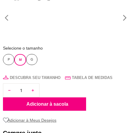
8
pijama
9
sutiã renda
10
body
Selecione o tamanho
P
G
M
DESCUBRA SEU TAMANHO
TABELA DE MEDIDAS
Adicionar à sacola