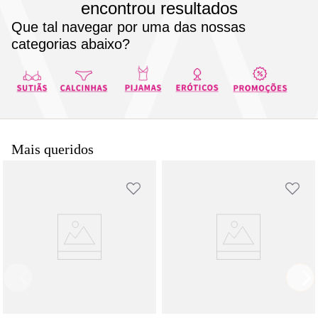
encontrou resultados
8
pijama
Que tal navegar por uma das nossas
9
sutiã renda
categorias abaixo?
10
body
Mais queridos