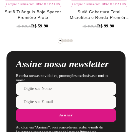
Compre 3 sutiãs com 10% OFF EXTRA
Compre 3 sutiãs com 10% OFF EXTRA
Sutiã Triângulo Bojo Spacer
Sutiã Cobertura Total
Première Preto
Microfibra e Renda Première
Verde Pistache
R$
59
,
90
R$
99
,
90
R$
169
,
90
R$
169
,
90
Assine nossa newsletter
Receba nossas novidades, promoções exclusivas e muito
mais!
Assinar
Ao clicar em
“Assinar”
, você concorda em receber e-mails da
Loungerie e aceita nossos termos de Aviso de Privacidade.