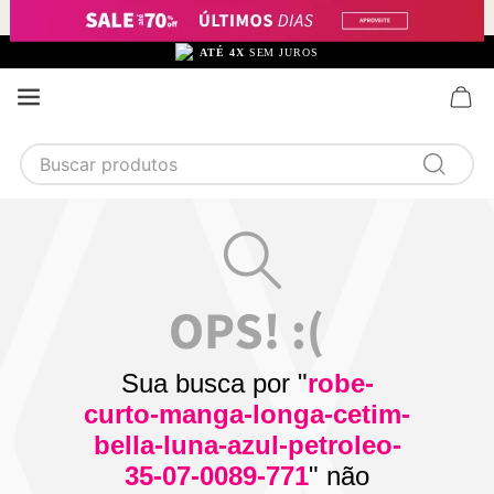
ATÉ 4X
SEM JUROS
Buscar produtos
TERMOS MAIS BUSCADOS
1
calcinha
2
sutiã
3
camisola
4
calcinha algodão
Sua busca por "
robe-
5
sutiã calcinha
curto-manga-longa-cetim-
6
algodão
bella-luna-azul-petroleo-
35-07-0089-771
" não
7
renda