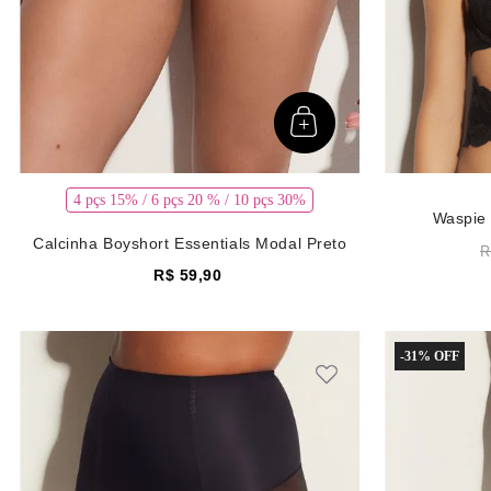
4 pçs 15% / 6 pçs 20 % / 10 pçs 30%
Waspie
Calcinha Boyshort Essentials Modal Preto
R
R$
59
,
90
-
31%