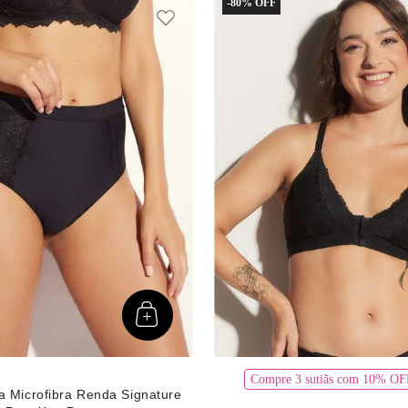
-
80%
Compre 3 sutiãs com 10% 
ta Microfibra Renda Signature