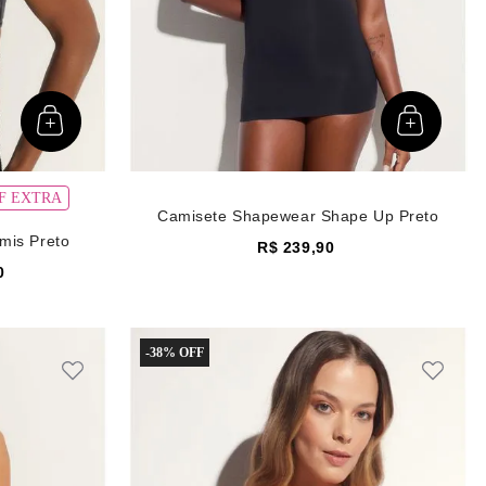
OFF EXTRA
Camisete Shapewear Shape Up Preto
mis Preto
R$
239
,
90
0
-
38%