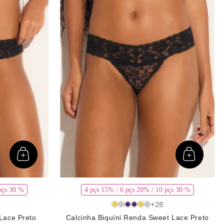
pçs 30 %
4 pçs 15% / 6 pçs 20% / 10 pçs 30 %
+
26
Lace Preto
Calcinha Biquíni Renda Sweet Lace Preto