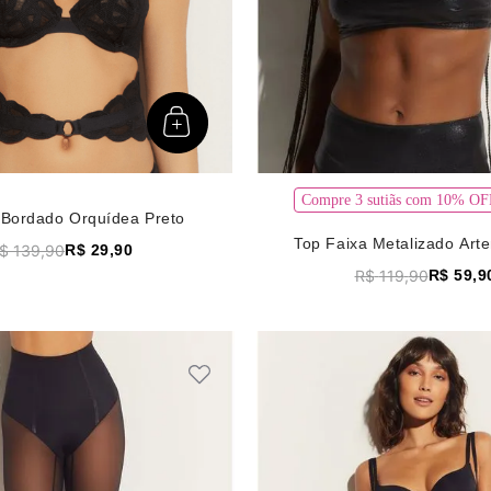
Compre 3 sutiãs com 10% 
 Bordado Orquídea Preto
Top Faixa Metalizado Arte
$
139
,
90
R$
29
,
90
R$
119
,
90
R$
59
,
9