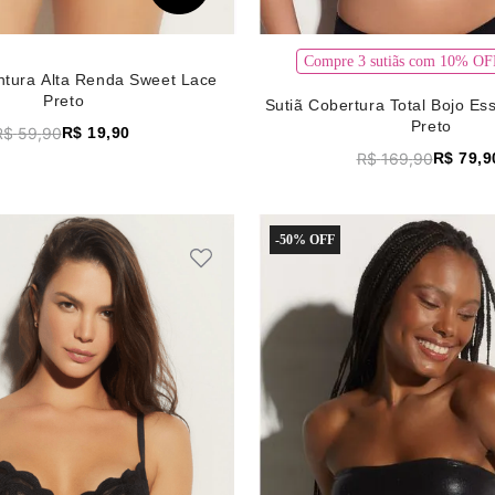
Compre 3 sutiãs com 10% 
ntura Alta Renda Sweet Lace
Preto
Sutiã Cobertura Total Bojo Es
Preto
R$
59
,
90
R$
19
,
90
R$
169
,
90
R$
79
,
9
-
50%