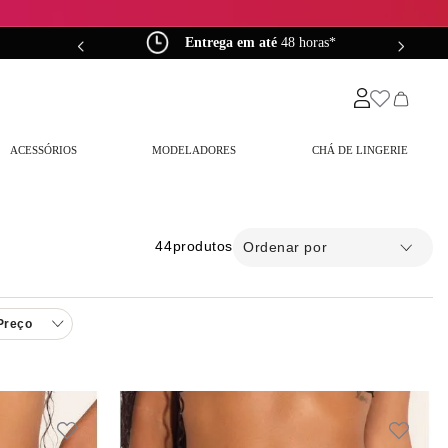
em até
4X sem juros*
ACESSÓRIOS
MODELADORES
CHÁ DE LINGERIE
44
produtos
Ordenar por
Preço
jo
básico
renda
R$ 19,00
–
R$ 500,00