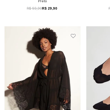
Preto
R$
59
,
90
R$
29
,
90