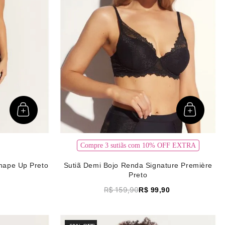
Compre 3 sutiãs com 10% OFF EXTRA
hape Up Preto
Sutiã Demi Bojo Renda Signature Première
Preto
R$
159
,
90
R$
99
,
90