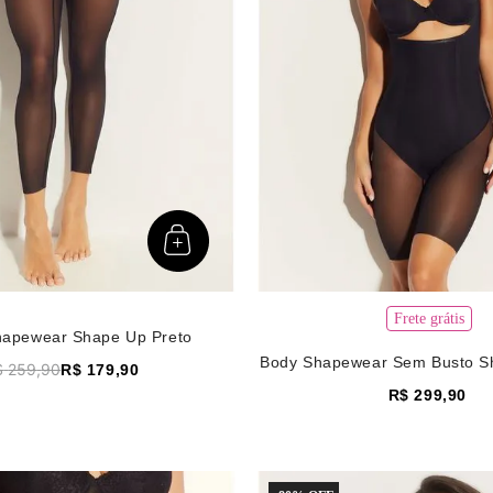
Frete grátis
hapewear Shape Up Preto
Body Shapewear Sem Busto S
$
259
,
90
R$
179
,
90
R$
299
,
90