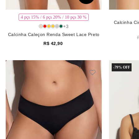
4 pçs 15% / 6 pçs 20% / 10 pçs 30 %
Calcinha Ci
+
3
Calcinha Caleçon Renda Sweet Lace Preto
R$
42
,
90
-
79%