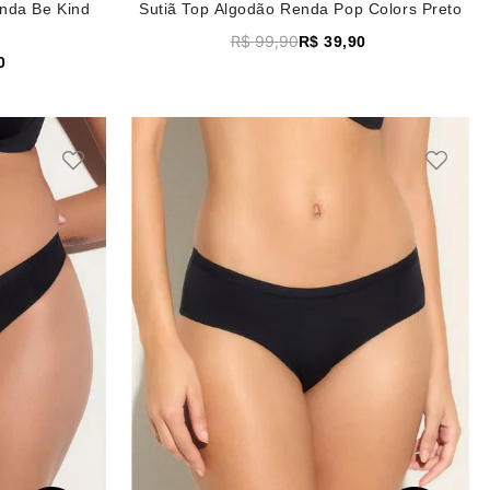
enda Be Kind
Sutiã Top Algodão Renda Pop Colors Preto
R$
99
,
90
R$
39
,
90
0