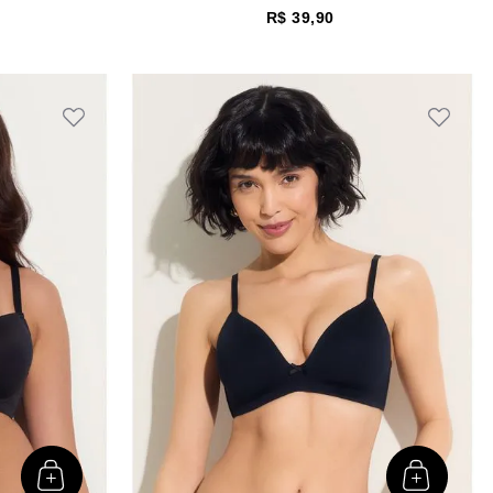
R$
39
,
90