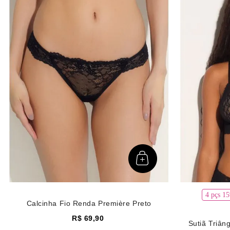
Ver mais 36
4 pçs 1
Calcinha Fio Renda Première Preto
R$
69
,
90
Sutiã Triân