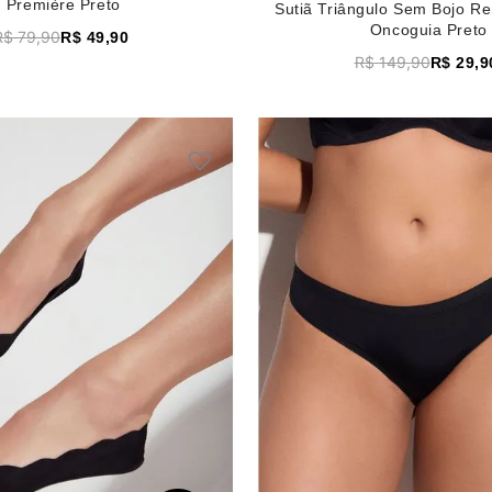
Première Preto
Sutiã Triângulo Sem Bojo R
Oncoguia Preto
R$
79
,
90
R$
49
,
90
R$
149
,
90
R$
29
,
9