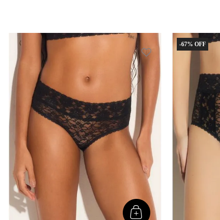
-
67%