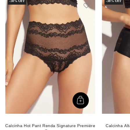
-
50%
-
38%
Calcinha Hot Pant Renda Signature Première
Calcinha Al