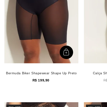
Bermuda Biker Shapewear Shape Up Preto
Calça S
R
R$
199
,
90