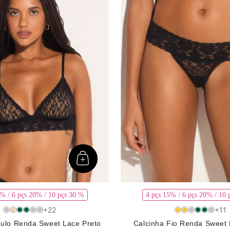
Ver mais 24
Ver mais 2
5% / 6 pçs 20% / 10 pçs 30 %
4 pçs 15% / 6 pçs 20% / 10 
+
22
+
11
gulo Renda Sweet Lace Preto
Calcinha Fio Renda Sweet 