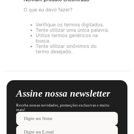
8
pijama
O que eu devo fazer?
9
sutiã renda
Verifique os termos digitados.
10
body
Tente utilizar uma única palavra.
Utilize termos genéricos na
busca.
Tente utilizar sinônimos do
termo desejado.
Assine nossa newsletter
Receba nossas novidades, promoções exclusivas e muito
mais!