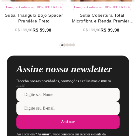
Compre 3 sutiãs com 10% OFF EXTRA
Compre 3 sutiãs com 10% OFF EXTRA
Sutiã Triângulo Bojo Spacer
Sutiã Cobertura Total
Première Preto
Microfibra e Renda Première
Verde Pistache
R$
59
,
90
R$
99
,
90
R$
169
,
90
R$
169
,
90
Assine nossa newsletter
Receba nossas novidades, promoções exclusivas e muito
mais!
Assinar
Ao clicar em
“Assinar”
, você concorda em receber e-mails da