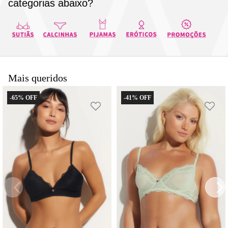
categorias abaixo?
8
renda
9
sutiã renda
10
body
Mais queridos
-
65%
-
41%