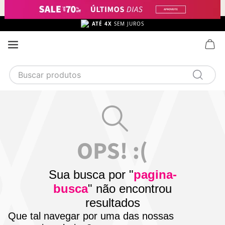
ATÉ 4X
SEM JUROS
Buscar produtos
TERMOS MAIS BUSCADOS
1
calcinha
2
sutiã
3
camisola
4
calcinha algodão
Sua busca por "
pagina-
5
sutiã calcinha
busca
" não encontrou
6
algodão
resultados
Que tal navegar por uma das nossas
7
pijama