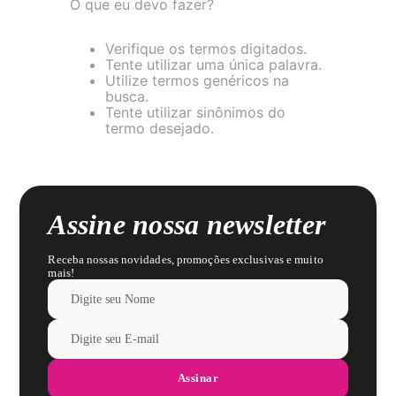
O que eu devo fazer?
8
pijama
9
sutiã renda
Verifique os termos digitados.
Tente utilizar uma única palavra.
10
body
Utilize termos genéricos na
busca.
Tente utilizar sinônimos do
termo desejado.
Assine nossa newsletter
Receba nossas novidades, promoções exclusivas e muito
mais!
Assinar