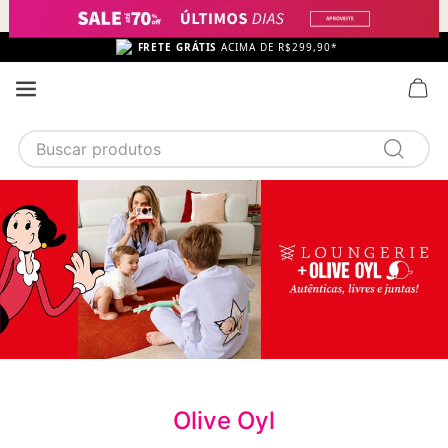
FRETE GRÁTIS
ACIMA DE R$299,90*
Buscar produtos
TERMOS MAIS BUSCADOS
1
calcinha
2
sutiã
3
camisola
4
calcinha algodão
5
sutiã calcinha
6
algodão
Olive Oyl
7
pijama