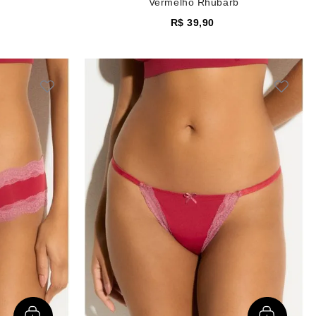
Vermelho Rhubarb
R$
39
,
90