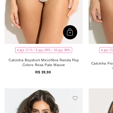
4 pçs 15 % / 6 pçs 20% / 10 pçs 30%
4 pçs 1
Calcinha Boyshort Microfibra Renda Pop
Calcinha Fi
Colors Rosa Pale Mauve
R$
39
,
90