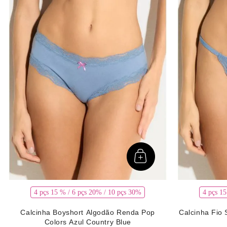
Ver mais 35
Ver 
4 pçs 15 % / 6 pçs 20% / 10 pçs 30%
4 pçs 1
Calcinha Boyshort Algodão Renda Pop
Calcinha Fio 
Colors Azul Country Blue