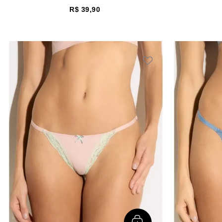
R$
39
,
90