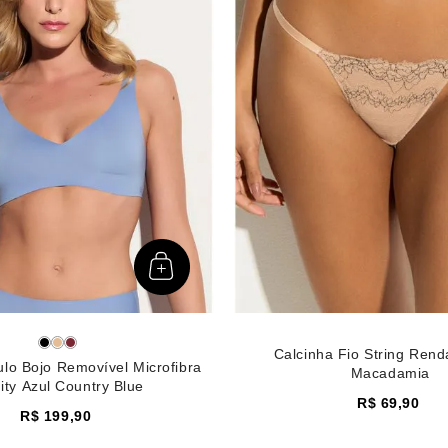
Calcinha Fio String Ren
ulo Bojo Removível Microfibra
Macadamia
nity Azul Country Blue
R$
69
,
90
R$
199
,
90