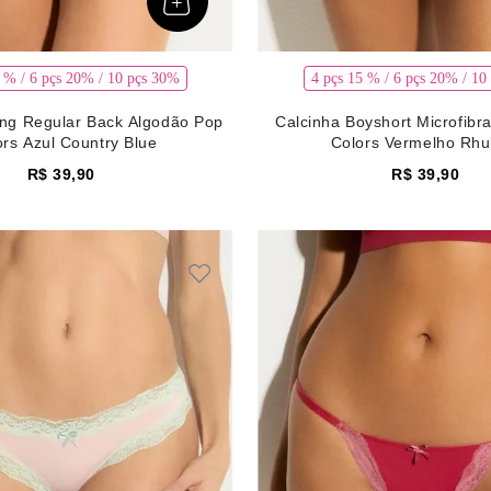
5 % / 6 pçs 20% / 10 pçs 30%
4 pçs 15 % / 6 pçs 20% / 10
ing Regular Back Algodão Pop
Calcinha Boyshort Microfib
ors Azul Country Blue
Colors Vermelho Rhu
R$
39
,
90
R$
39
,
90