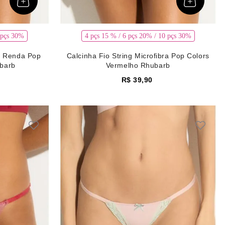
 pçs 30%
4 pçs 15 % / 6 pçs 20% / 10 pçs 30%
ra Renda Pop
Calcinha Fio String Microfibra Pop Colors
barb
Vermelho Rhubarb
R$
39
,
90