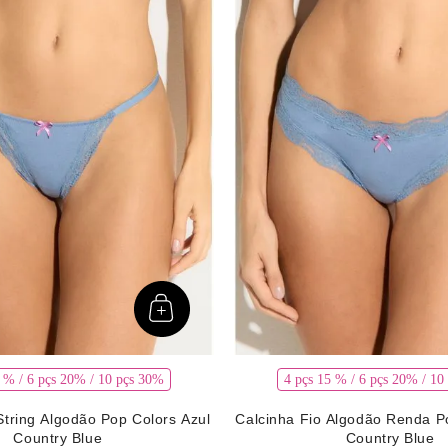
mais 32
Ver mais 9
Ver mais 2
5 % / 6 pçs 20% / 10 pçs 30%
4 pçs 15 % / 6 pçs 20% / 10
String Algodão Pop Colors Azul
Calcinha Fio Algodão Renda P
Country Blue
Country Blue