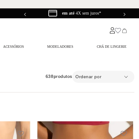
Seja um
Franquead@
ACESSÓRIOS
MODELADORES
CHÁ DE LINGERIE
638
produtos
Ordenar por
ostura
romântico
algodão
do
–
R$ 460,00