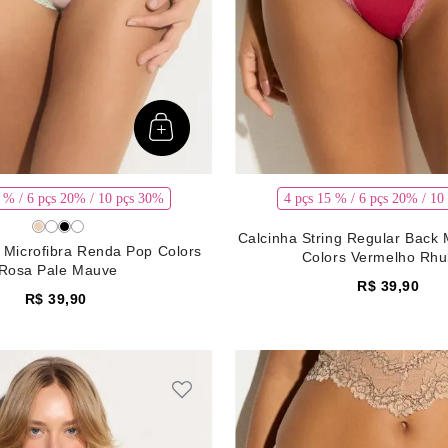
5 % / 6 pçs 20% / 10 pçs 30%
4 pçs 15 % / 6 pçs 20% / 10
Calcinha String Regular Back 
o Microfibra Renda Pop Colors
Colors Vermelho Rhu
Rosa Pale Mauve
R$
39
,
90
R$
39
,
90