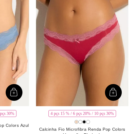
 pçs 30%
4 pçs 15 % / 6 pçs 20% / 10 pçs 30%
op Colors Azul
Calcinha Fio Microfibra Renda Pop Colors