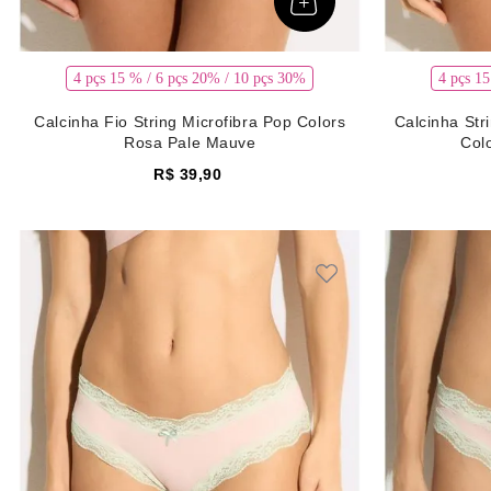
4 pçs 15 % / 6 pçs 20% / 10 pçs 30%
4 pçs 1
Calcinha Fio String Microfibra Pop Colors
Calcinha Str
Rosa Pale Mauve
Col
R$
39
,
90