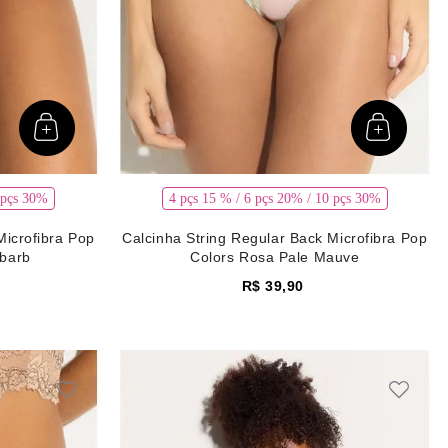
 pçs 30%
4 pçs 15 % / 6 pçs 20% / 10 pçs 30%
Microfibra Pop
Calcinha String Regular Back Microfibra Pop
barb
Colors Rosa Pale Mauve
R$
39
,
90