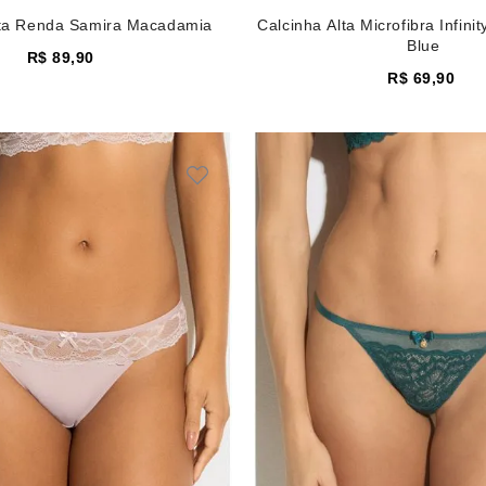
lta Renda Samira Macadamia
Calcinha Alta Microfibra Infini
Blue
R$
89
,
90
R$
69
,
90