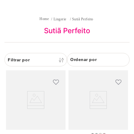
8
pijama
9
sutiã renda
Lingerie
Sutiã Perfeito
10
body
Sutiã Perfeito
Ordenar por