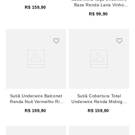
Base Renda Lana Vinho
R$
159
,
90
Malbec
R$
99
,
90
Sutiã Underwire Balconet
Sutiã Cobertura Total
Renda Nuit Vermelho Rio
Underwire Renda Midnight
Red
Rose Smoke
R$
199
,
90
R$
159
,
90