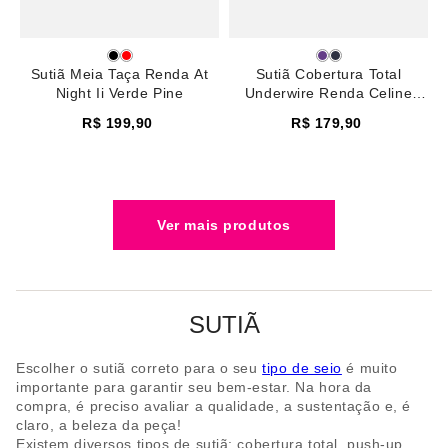
Sutiã Meia Taça Renda At
Sutiã Cobertura Total
Night Ii Verde Pine
Underwire Renda Celine
Rosa Madeira
R$
199
,
90
R$
179
,
90
SUTIÃ
Escolher o sutiã correto para o seu
tipo de seio
é muito
importante para garantir seu bem-estar. Na hora da
compra, é preciso avaliar a qualidade, a sustentação e, é
claro, a beleza da peça!
Existem diversos tipos de sutiã: cobertura total, push-up,