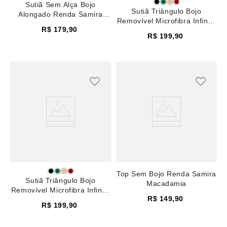
Sutiã Sem Alça Bojo
Sutiã Triângulo Bojo
Alongado Renda Samira
Removível Microfibra Infinity
Macadamia
R$
179
,
90
Azul Country Blue
R$
199
,
90
Top Sem Bojo Renda Samira
Sutiã Triângulo Bojo
Macadamia
Removível Microfibra Infinity
R$
149
,
90
Rosa Pale Mauve
R$
199
,
90