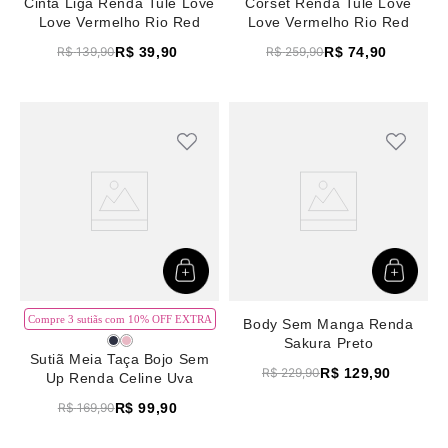
Cinta Liga Renda Tule Love
Corset Renda Tule Love
Love Vermelho Rio Red
Love Vermelho Rio Red
R$
39
,
90
R$
74
,
90
R$
139
,
90
R$
259
,
90
Compre 3 sutiãs com 10% OFF EXTRA
Body Sem Manga Renda
Sakura Preto
Sutiã Meia Taça Bojo Sem
R$
129
,
90
R$
229
,
90
Up Renda Celine Uva
R$
99
,
90
R$
169
,
90