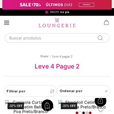
99,90*
4%OFF
no pix
Buscar produtos
TERMOS MAIS BUSCADOS
1
calcinha
Leve 4 pague 2
2
sutiã
Leve 4 Pague 2
3
camisola
4
calcinha algodão
Ordenar por
5
sutiã calcinha
6
algodão
-
32%
-
33%
7
renda