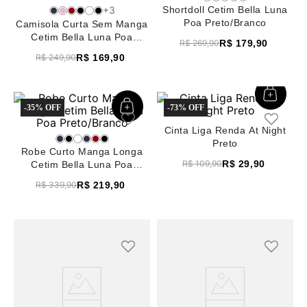
+
3
Shortdoll Cetim Bella Luna
8
pijama
Poa Preto/Branco
Camisola Curta Sem Manga
9
sutiã renda
Cetim Bella Luna Poa
R$
179
,
90
R$
269
,
90
Preto/Branco
R$
169
,
90
R$
249
,
90
10
body
-
35%
-
73%
Cinta Liga Renda At Night
Preto
Robe Curto Manga Longa
R$
29
,
90
R$
109
,
90
Cetim Bella Luna Poa
Preto/Branco
R$
219
,
90
R$
339
,
90