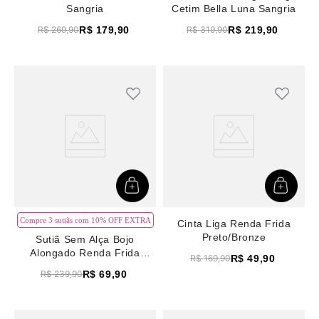
Sangria
Cetim Bella Luna Sangria
R$
179
,
90
R$
219
,
90
R$
269
,
90
R$
319
,
90
Compre 3 sutiãs com 10% OFF EXTRA
Cinta Liga Renda Frida
Preto/Bronze
Sutiã Sem Alça Bojo
Alongado Renda Frida
R$
49
,
90
R$
169
,
90
Preto/Bronze
R$
69
,
90
R$
239
,
90