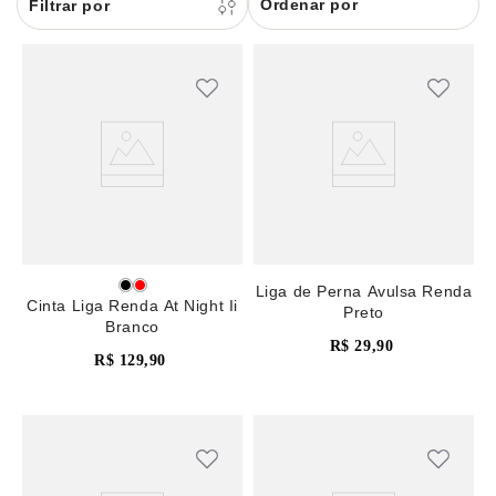
Ordenar por
8
renda
9
sutiã renda
10
body
Liga de Perna Avulsa Renda
Cinta Liga Renda At Night Ii
Preto
Branco
R$
29
,
90
R$
129
,
90