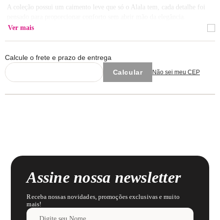
A coleção possui um caimento leve que só o Alala tem, cada detalhe foi
pensado para proporcionar conforto sem abrir mão da elegância.
Ver mais
Composição da Camisola: Corpo 100% Poliamida / Renda 100%
Poliamida
Calcule o frete e prazo de entrega
Composição do Robe: 100% Poliamida
Não sei meu CEP
Lavar com cores similares.
Observação: O Robe possui tamanho Único.
Assine nossa newsletter
Receba nossas novidades, promoções exclusivas e muito
mais!