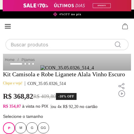
299,90*
4%OFF
no pix
Buscar produtos
TERMOS MAIS BUSCADOS
Pijamas
1
calcinha
Kit Camisola e Robe Liganete Alala Vinho Escuro
2
sutiã
Clique e veja!
CON_35.05.0326_514
3
camisola
R$
368
,
82
R$
409
,
80
-
10%
OFF
4
calcinha algodão
à vista no PIX
R$ 354,07
|
ou
x
no cartão
4
R$
92
,
20
5
sutiã calcinha
Selecione o tamanho
6
algodão
M
G
GG
P
7
renda