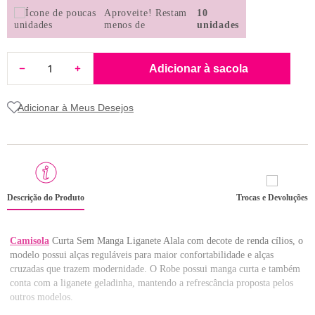
8
pijama
Aproveite!
Restam
10
menos de
unidades
9
sutiã renda
10
body
Adicionar à sacola
Descrição do Produto
Trocas e Devoluções
Camisola
Curta Sem Manga Liganete Alala com decote de renda cílios, o
modelo possui alças reguláveis para maior confortabilidade e alças
cruzadas que trazem modernidade. O Robe possui manga curta e também
conta com a liganete geladinha, mantendo a refrescância proposta pelos
outros modelos.