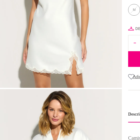
M
D
Descr
Camis