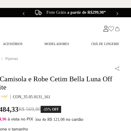
Frete Grátis
a partir de R$299,90*
ACESSÓRIOS
MODELADORES
CHÁ DE LINGERIE
Pijamas
 Camisola e Robe Cetim Bella Luna Off
te
 veja!
CON_35.05.0131_161
484
,
33
R$
569
,
80
-
15%
OFF
à vista no PIX
4,96
|
ou
x
no cartão
4
R$
121
,
08
ione o tamanho