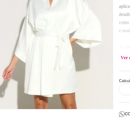
aplica
detal
cetim
e mod
A col
cetim
Ver 
momen
Compo
Calcu
Polia
Compo
C
Lavar