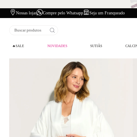
Nossas lojas
Compre pelo Whatsapp
Seja um Franqueado
Buscar produtos
🔥SALE
NOVIDADES
SUTIÃS
CALCI