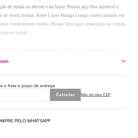
ção de renda no decote e na barra. Possui alça fina ajustável e
he de fenda frontal. Robe Curto Manga Longa confeccionado em
 com comprimento médio. Possui faixa para amarração na cintura
elagem ampla.
eção Bella Luna une conforto e elegância na combinação do
 macio e renda delicada nos acabamentos. Ideal para seus
mais
tos de descanso!
sição da Camisola: Corpo 100% Poliéster / Renda 100%
le o frete e prazo de entrega
mida
Não sei meu CEP
sição do Robe: 100% Poliéster
OMPRE PELO WHATSAPP
 com cores similares.