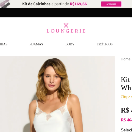
NHAS
PIJAMAS
BODY
ERÓTICOS
Kit
Whi
Clique e
R$
R$ 46
Selec