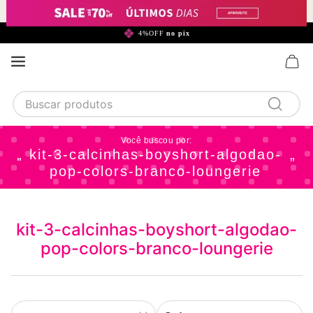
ATÉ 4X
SEM JUROS
Buscar produtos
TERMOS MAIS BUSCADOS
kit-3-calcinhas-boyshort-algodao-
1
calcinha
pop-colors-branco-loungerie
2
sutiã
3
camisola
kit-3-calcinhas-boyshort-algodao-
4
calcinha algodão
pop-colors-branco-loungerie
5
sutiã calcinha
6
algodão
7
pijama