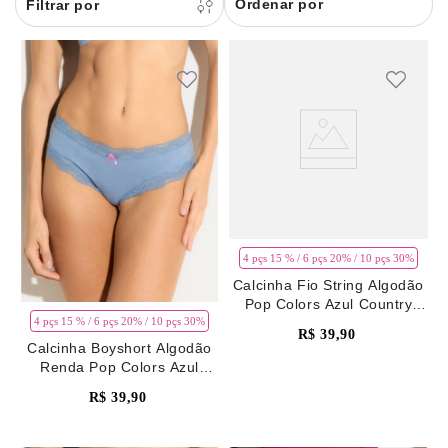
Ordenar por
8
renda
9
sutiã renda
10
body
4 pçs 15 % / 6 pçs 20% / 10 pçs 30%
Calcinha Fio String Algodão
Pop Colors Azul Country
Blue
4 pçs 15 % / 6 pçs 20% / 10 pçs 30%
R$
39
,
90
Calcinha Boyshort Algodão
Renda Pop Colors Azul
Country Blue
R$
39
,
90