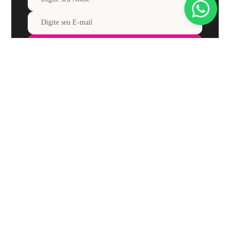
Assinar
Ao clicar em
“Assinar”
, você concorda em receber e-mails da
Loungerie e aceita nossos termos de Aviso de Privacidade.
Institucional
Informações Úteis
Benefícios