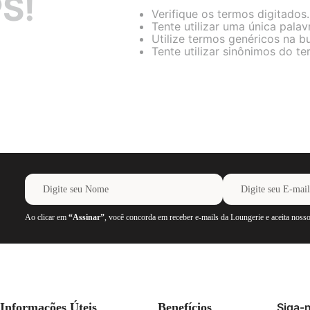
S!
Verifique os termos digitados.
Tente utilizar uma única palav
Utilize termos genéricos na b
Tente utilizar sinônimos do t
Ao clicar em
“Assinar”
, você concorda em receber e-mails da Loungerie e aceita noss
Informações Úteis
Benefícios
Siga-