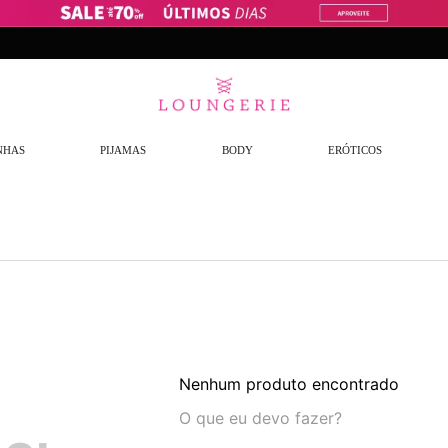
Frete Grátis
a partir de R$299,9
NHAS
PIJAMAS
BODY
ERÓTICOS
Nenhum produto encontrado
O que eu devo fazer?