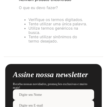
8
pijama
O que eu devo fazer?
9
sutiã renda
Verifique os termos digitados.
10
body
Tente utilizar uma única palavra.
Utilize termos genéricos na
busca.
Tente utilizar sinônimos do
termo desejado.
Assine nossa newsletter
Receba nossas novidades, promoções exclusivas e muito
mais!