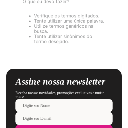
O que eu devo fazer?
8
pijama
9
sutiã renda
Verifique os termos digitados.
Tente utilizar uma única palavra.
10
body
Utilize termos genéricos na
busca.
Tente utilizar sinônimos do
termo desejado.
Assine nossa newsletter
Receba nossas novidades, promoções exclusivas e muito
mais!