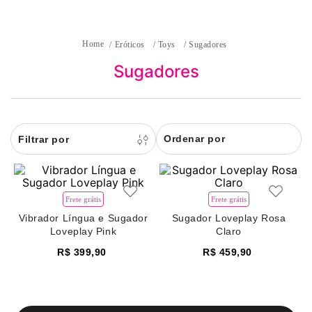
8
renda
9
sutiã renda
Eróticos
Toys
Sugadores
10
body
Sugadores
Ordenar por
Frete grátis
Frete grátis
Vibrador Língua e Sugador
Sugador Loveplay Rosa
Loveplay Pink
Claro
R$
399
,
90
R$
459
,
90