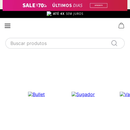
ATÉ 4X
SEM JUROS
Buscar produtos
TERMOS MAIS BUSCADOS
1
calcinha
2
sutiã
3
camisola
4
calcinha algodão
5
sutiã calcinha
6
algodão
7
pijama