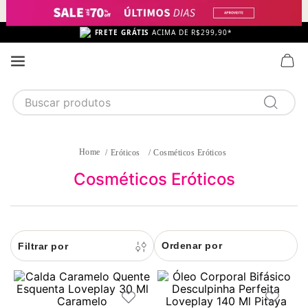
FRETE GRÁTIS
ACIMA DE R$299,90*
Buscar produtos
TERMOS MAIS BUSCADOS
1
calcinha
Eróticos
Cosméticos Eróticos
2
sutiã
Cosméticos Eróticos
3
camisola
4
calcinha algodão
Ordenar por
5
sutiã calcinha
6
algodão
7
pijama