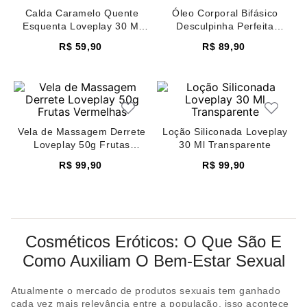
8
renda
Calda Caramelo Quente
Óleo Corporal Bifásico
Esquenta Loveplay 30 Ml
Desculpinha Perfeita
9
sutiã renda
Caramelo
Loveplay 140 Ml Pitaya
R$
59
,
90
R$
89
,
90
10
body
Vela de Massagem Derrete
Loção Siliconada Loveplay
Loveplay 50g Frutas
30 Ml Transparente
Vermelhas
R$
99
,
90
R$
99
,
90
Cosméticos Eróticos: O Que São E
Como Auxiliam O Bem-Estar Sexual
Atualmente o mercado de produtos sexuais tem ganhado
cada vez mais relevância entre a população, isso acontece