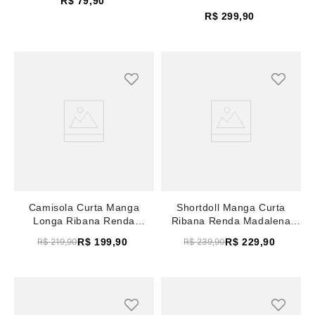
R$
79
,
90
R$
299
,
90
Camisola Curta Manga
Shortdoll Manga Curta
Longa Ribana Renda
Ribana Renda Madalena
Madalena Creme
Creme
R$
199
,
90
R$
229
,
90
R$
219
,
90
R$
239
,
90