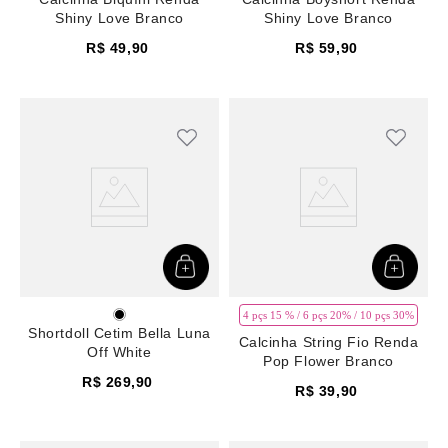
Shiny Love Branco
Shiny Love Branco
R$
49
,
90
R$
59
,
90
4 pçs 15 % / 6 pçs 20% / 10 pçs 30%
Shortdoll Cetim Bella Luna
Calcinha String Fio Renda
Off White
Pop Flower Branco
R$
269
,
90
R$
39
,
90