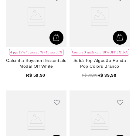
4 pçs 15% / 6 pçs 20 % / 10 pçs 30%
Compre 3 sutiãs com 10% OFF EXTRA
Calcinha Boyshort Essentials
Sutiã Top Algodão Renda
Modal Off White
Pop Colors Branco
R$
59
,
90
R$
39
,
90
R$
99
,
90