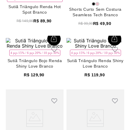
8
renda
Sutiã Triângulo Renda Hot
Shorts Curto Sem Costura
Spot Branco
9
sutiã renda
Seamless Tech Branco
R$
89
,
90
R$
149
,
90
R$
49
,
90
R$
99
,
90
10
body
4 pçs 15% / 6 pçs 20% / 10 pçs 30%
4 pçs 15% / 6 pçs 20% / 10 pçs 30%
Sutiã Triângulo Bojo Renda
Sutiã Triângulo Renda Shiny
Shiny Love Branco
Love Branco
R$
129
,
90
R$
119
,
90