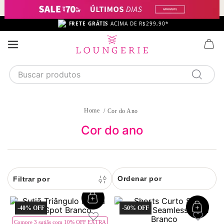
FRETE GRÁTIS
ACIMA DE R$299,90*
Buscar produtos
TERMOS MAIS BUSCADOS
1
calcinha
Cor do Ano
2
sutiã
Cor do ano
3
camisola
4
calcinha algodão
Ordenar por
5
sutiã calcinha
6
algodão
-
40%
-
50%
7
pijama
Compre 3 sutiãs com 10% OFF EXTRA