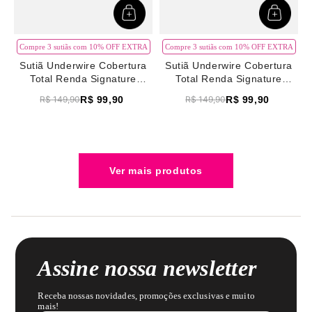
Compre 3 sutiãs com 10% OFF EXTRA
Compre 3 sutiãs com 10% OFF EXTRA
Sutiã Underwire Cobertura
Sutiã Underwire Cobertura
Total Renda Signature
Total Renda Signature
Première Branco
Première Branco
R$
99
,
90
R$
99
,
90
R$
149
,
90
R$
149
,
90
Assine nossa newsletter
Receba nossas novidades, promoções exclusivas e muito
mais!