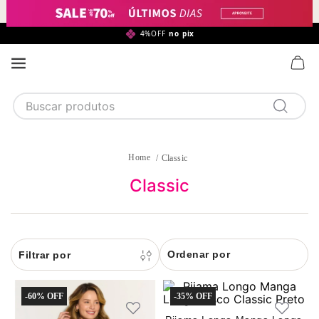
4%OFF
no pix
ATÉ 4X
SEM JUROS
Buscar produtos
TERMOS MAIS BUSCADOS
1
calcinha
Classic
2
sutiã
Classic
3
camisola
4
calcinha algodão
Ordenar por
5
sutiã calcinha
6
algodão
-
60%
-
35%
7
pijama