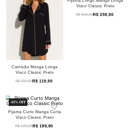
Pijama Longo Manga Longa
8
renda
Visco Classic Preto
R$
259
,
90
9
sutiã renda
R$
399
,
90
10
body
Camisão Manga Longa
Visco Classic Preto
R$
119
,
90
R$
299
,
90
-
43%
Pijama Curto Manga Curta
Visco Classic Preto
R$
199
,
90
R$
349
,
90