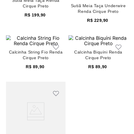
Sutiã Meia Taça Renda
8
renda
Sutiã Meia Taça Underwire
Cirque Preto
Renda Cirque Preto
R$
199
,
90
9
sutiã renda
R$
229
,
90
10
body
Calcinha String Fio Renda
Calcinha Biquíni Renda
Cirque Preto
Cirque Preto
R$
89
,
90
R$
89
,
90