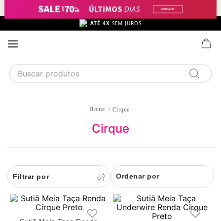
ATÉ 4X
SEM JUROS
Buscar produtos
TERMOS MAIS BUSCADOS
1
calcinha
Cirque
2
sutiã
Cirque
3
camisola
4
calcinha algodão
Ordenar por
5
sutiã calcinha
6
algodão
7
pijama