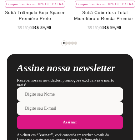
Compre 3 sutiãs com 10% OFF EXTRA
Compre 3 sutiãs com 10% OFF EXTRA
Sutiã Triângulo Bojo Spacer
Sutiã Cobertura Total
Première Preto
Microfibra e Renda Première
Verde Pistache
R$
59
,
90
R$
99
,
90
R$
169
,
90
R$
169
,
90
Assine nossa newsletter
Receba nossas novidades, promoções exclusivas e muito
mais!
Assinar
Ao clicar em
“Assinar”
, você concorda em receber e-mails da