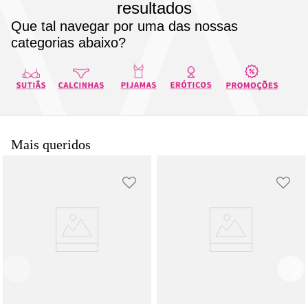
resultados
8
pijama
Que tal navegar por uma das nossas
9
sutiã renda
categorias abaixo?
10
body
Mais queridos