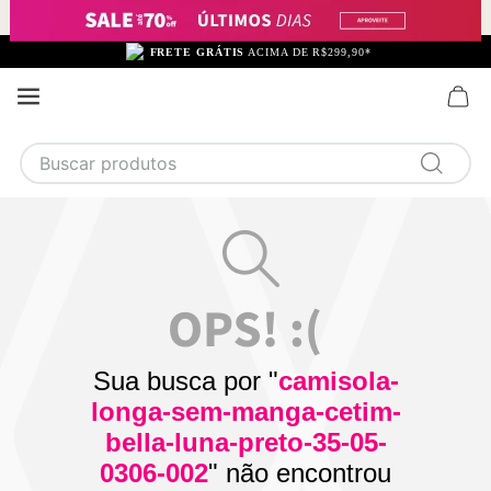
FRETE GRÁTIS
ACIMA DE R$299,90*
Buscar produtos
TERMOS MAIS BUSCADOS
1
calcinha
2
sutiã
3
camisola
4
calcinha algodão
Sua busca por "
camisola-
5
sutiã calcinha
longa-sem-manga-cetim-
6
algodão
bella-luna-preto-35-05-
0306-002
" não encontrou
7
renda