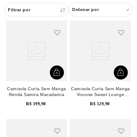
8
pijama
Ordenar por
9
sutiã renda
10
body
Camisola Curta Sem Manga
Camisola Curta Sem Manga
Renda Samira Macadamia
Viscose Sweet Lounge
Marinho
R$
199
,
90
R$
129
,
90