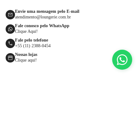
Envie uma mensagem pelo E-mail
atendimento@loungerie.com.br
Fale conosco pelo WhatsApp
Clique Aqui!
Fale pelo telefone
+55 (11) 2388-0454
Nossas lojas
Clique aqui!
Comprar na loja online LOUNGERIE é fácil e simples. O site oferece
várias possibilidades para você encontrar as peças que procura, tornando
sua experiência dinâmica e ainda mais real. Você pode encontrar os
produtos navegando pelo Menu, pelo campo de “Busca” ou, ainda, pelos
destaques da Home. Pelo Menu, você tem uma navegação por categorias
ou pelas últimas novidades do site. Pela “Busca” é possível fazer uma
pesquisa direta e encontrar várias sugestões de acordo com o termo
escolhido.