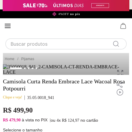
299,90*
4%OFF
no pix
Buscar produtos
TERMOS MAIS BUSCADOS
Pijamas
1
calcinha
2
sutiã
Camisola Curta Renda Embrace Lace Wacoal Rosa
3
camisola
Potpourri
4
calcinha algodão
Clique e veja!
35.05.0018_941
5
sutiã calcinha
R$
499
,
90
6
algodão
à vista no PIX
R$ 479,90
|
ou
x
no cartão
4
R$
124
,
97
7
renda
Selecione o tamanho