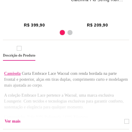
Renda Embrace Lace
Embrace Lace Wacoal
Wacoal Rosa Potpourri
Rosa Potpourri
R$ 399,90
R$ 209,90
Descrição do Produto
Camisola
Curta Embrace Lace Wacoal com renda bordada na parte
frontal e posterior, alças em tiras duplas, comprimento curto e modelagem
mais ajustada ao corpo.
A coleção Embrace Lace pertence a Wacoal, uma marca exclusiva
Loungerie. Com tecidos e tecnologias exclusivas para garantir conforto,
sustentação e elegância para qualquer momento.
Composição: Tule 82% Poliamida / 18% Elastano
Ver mais
Lavar com cores similares.