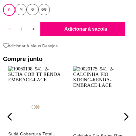
8
pijama
M
G
GG
P
9
sutiã renda
10
body
Adicionar à sacola
Compre junto
Sutiã Cobertura Total
Calcinha Fio String Renda