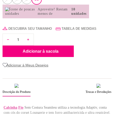
8
renda
Aproveite!
Restam
10
9
sutiã renda
menos de
unidades
10
body
DESCUBRA SEU TAMANHO
TABELA DE MEDIDAS
Adicionar à sacola
Descrição do Produto
Trocas e Devoluções
Calcinha
Fio
Sem Costura Seamless utiliza a tecnologia Adaptiv, conta
com cós do corset Loungerie e tem forro antibactericida e ultra respirável.