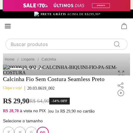
FRETE GRÁTIS
ACIMA DE R$299,90*
Buscar produtos
TERMOS MAIS BUSCADOS
Lingerie
Calcinha
1
calcinha
2
sutiã
Calcinha Fio Sem Costura Seamless Preto
3
camisola
Clique e veja!
20.03.0619_002
4
calcinha algodão
R$
29
,
90
R$
64
,
90
-
54%
OFF
5
sutiã calcinha
à vista no PIX
R$ 28,70
|
ou
x
no cartão
1
R$
29
,
90
6
algodão
Selecione o tamanho
7
pijama
P
M
G
GG