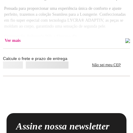
Pensada para proporcionar uma experiência única de conforto e ajuste
perfeito, trazemos a coleção Seamless para a Loungerie. Confeccionadas
em fio super especial com tecnologia LYCRA® ADAPTIV, as peças se
moldam ao corpo, garantindo uma sensação de segunda pele.
Composição: Poliamida 96% / Elastano 4%
Ver mais
Lavar com cores similares.
Calcule o frete e prazo de entrega
Não sei meu CEP
Assine nossa newsletter