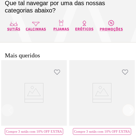
Que tal navegar por uma das nossas
8
pijama
categorias abaixo?
9
sutiã renda
10
body
Mais queridos
Compre 3 sutiãs com 10% OFF EXTRA
Compre 3 sutiãs com 10% OFF EXTRA