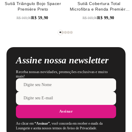
Sutiã Triângulo Bojo Spacer
Sutiã Cobertura Total
Première Preto
Microfibra e Renda Première
Verde Pistache
R$
59
,
90
R$
99
,
90
R$
169
,
90
R$
169
,
90
Assine nossa newsletter
Receba nossas novidades, promoções exclusivas e muito
mais!
Assinar
Ao clicar em
“Assinar”
, você concorda em receber e-mails da
Loungerie e aceita nossos termos de Aviso de Privacidade.