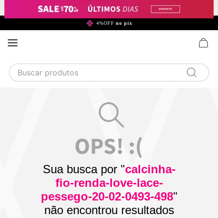
299,90*
4%OFF
no pix
Buscar produtos
TERMOS MAIS BUSCADOS
1
calcinha
2
sutiã
3
camisola
4
calcinha algodão
Sua busca por "
calcinha-
5
sutiã calcinha
fio-renda-love-lace-
6
algodão
pessego-20-02-0493-498
"
não encontrou resultados
7
renda