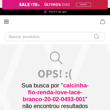
299,90*
4%OFF
no pix
Buscar produtos
TERMOS MAIS BUSCADOS
1
calcinha
2
sutiã
3
camisola
4
calcinha algodão
Sua busca por "
calcinha-
5
sutiã calcinha
fio-renda-love-lace-
6
algodão
branco-20-02-0493-001
"
não encontrou resultados
7
renda