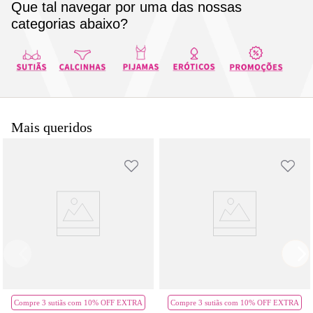
Que tal navegar por uma das nossas
8
pijama
categorias abaixo?
9
sutiã renda
10
body
Mais queridos
Compre 3 sutiãs com 10% OFF EXTRA
Compre 3 sutiãs com 10% OFF EXTRA