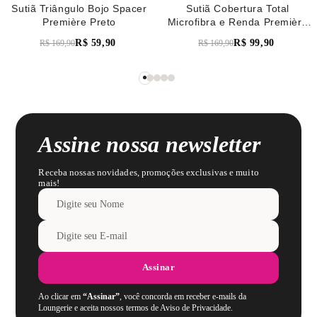
Sutiã Triângulo Bojo Spacer
Sutiã Cobertura Total
Première Preto
Microfibra e Renda Première
Verde Pistache
R$
59
,
90
R$
99
,
90
R$
169
,
90
R$
169
,
90
Assine nossa newsletter
Receba nossas novidades, promoções exclusivas e muito
mais!
Assinar
Ao clicar em
“Assinar”
, você concorda em receber e-mails da
Loungerie e aceita nossos termos de Aviso de Privacidade.