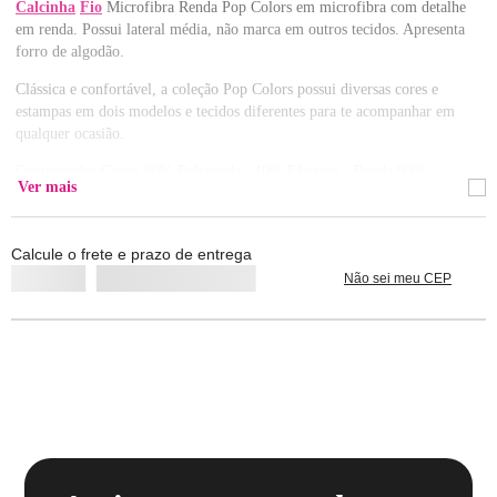
Calcinha
Fio
Microfibra Renda Pop Colors em microfibra com detalhe
em renda. Possui lateral média, não marca em outros tecidos. Apresenta
forro de algodão.
Clássica e confortável, a coleção Pop Colors possui diversas cores e
estampas em dois modelos e tecidos diferentes para te acompanhar em
qualquer ocasião.
Composição: Corpo 90% Poliamida / 10% Elastano / Renda 90%
Ver mais
Poliamida / 10% Elastano / Forro 100% Algodão
Lavar com cores similares.
Calcule o frete e prazo de entrega
Não sei meu CEP