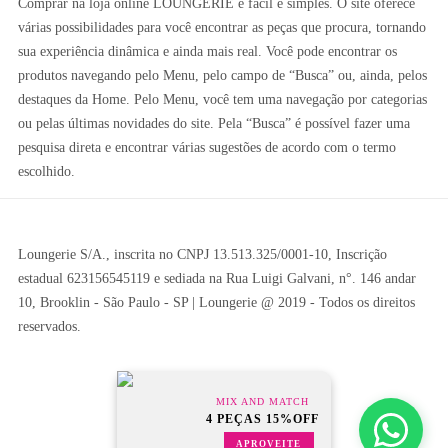
Comprar na loja online LOUNGERIE é fácil e simples. O site oferece
várias possibilidades para você encontrar as peças que procura, tornando
sua experiência dinâmica e ainda mais real. Você pode encontrar os
produtos navegando pelo Menu, pelo campo de “Busca” ou, ainda, pelos
destaques da Home. Pelo Menu, você tem uma navegação por categorias
ou pelas últimas novidades do site. Pela “Busca” é possível fazer uma
pesquisa direta e encontrar várias sugestões de acordo com o termo
escolhido.
Loungerie S/A., inscrita no CNPJ 13.513.325/0001-10, Inscrição
estadual 623156545119 e sediada na Rua Luigi Galvani, n°. 146 andar
10, Brooklin - São Paulo - SP | Loungerie @ 2019 - Todos os direitos
reservados.
MIX AND MATCH
4 PEÇAS
15%OFF
APROVEITE