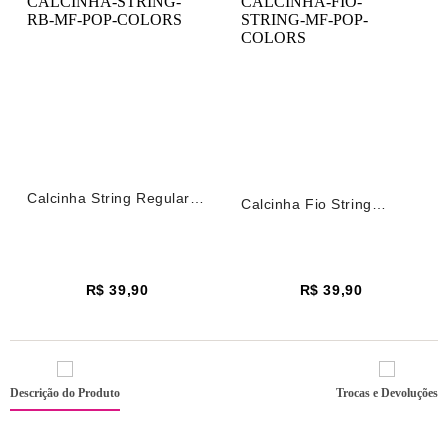
Calcinha String Regular
Calcinha Fio String
Back Microfibra Pop
Microfibra Pop Colors
Colors Verde Ponderosa
Verde Ponderosa Pine
Pine
R$ 39,90
R$ 39,90
Descrição do Produto
Trocas e Devoluções