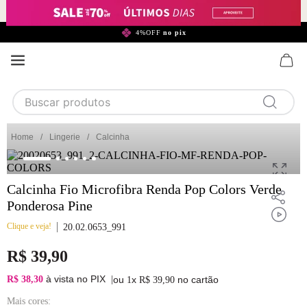
299,90*
4%OFF
no pix
Buscar produtos
TERMOS MAIS BUSCADOS
Lingerie
Calcinha
1
calcinha
2
sutiã
Calcinha Fio Microfibra Renda Pop Colors Verde
3
camisola
Ponderosa Pine
4
calcinha algodão
Clique e veja!
20.02.0653_991
5
sutiã calcinha
R$
39
,
90
6
algodão
à vista no PIX
R$ 38,30
|
ou
x
no cartão
1
R$
39
,
90
7
pijama
Mais cores: