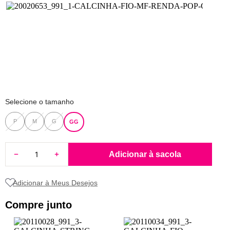
8
renda
9
sutiã renda
10
body
Selecione o tamanho
P
M
G
GG
Adicionar à sacola
Compre junto